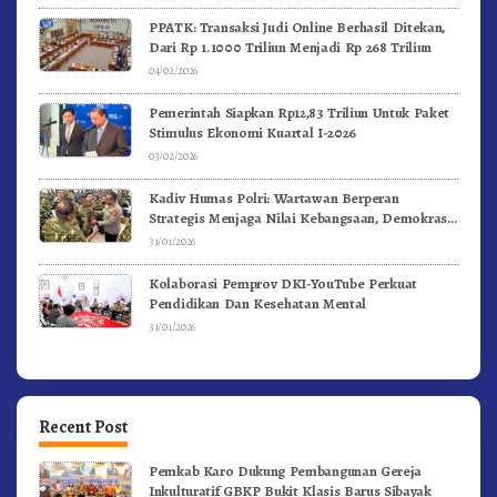
PPATK: Transaksi Judi Online Berhasil Ditekan,
Dari Rp 1.1000 Triliun Menjadi Rp 268 Triliun
04/02/2026
Pemerintah Siapkan Rp12,83 Triliun Untuk Paket
Stimulus Ekonomi Kuartal I-2026
03/02/2026
Kadiv Humas Polri: Wartawan Berperan
Strategis Menjaga Nilai Kebangsaan, Demokrasi,
dan NKRI
31/01/2026
Kolaborasi Pemprov DKI-YouTube Perkuat
Pendidikan Dan Kesehatan Mental
31/01/2026
Recent Post
Pemkab Karo Dukung Pembangunan Gereja
Inkulturatif GBKP Bukit Klasis Barus Sibayak