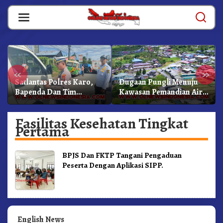
Skip
to
content
«
»
Satlantas Polres Karo,
Dugaan Pungli Menuju
Bapenda Dan Tim
Kawasan Pemandian Air
Lainnya Gelar Oprasi
Panas Semangat Gunung
Sadar Pajak Kenderaan
– Doulu Foto Dan
Fasilitas Kesehatan Tingkat
Videokan!
Pertama
BPJS Dan FKTP Tangani Pengaduan
Peserta Dengan Aplikasi SIPP.
English News