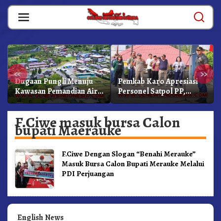
Skip
to
content
«
»
Dugaan Pungli Menuju
Pemkab Karo Apresiasi
Kawasan Pemandian Air
Personel Satpol PP,
Panas Semangat Gunung
Linmas, Dan Pemadam
– Doulu Foto Dan
Kebakaran
F.Ciwe masuk bursa Calon
Videokan!
bupati Maerauke
F.Ciwe Dengan Slogan “Benahi Merauke”
Masuk Bursa Calon Bupati Merauke Melalui
PDI Perjuangan
English News