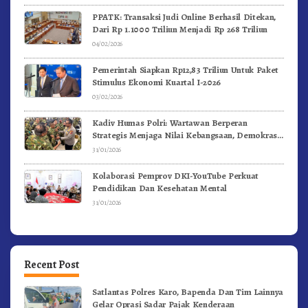
PPATK: Transaksi Judi Online Berhasil Ditekan,
Dari Rp 1.1000 Triliun Menjadi Rp 268 Triliun
04/02/2026
Pemerintah Siapkan Rp12,83 Triliun Untuk Paket
Stimulus Ekonomi Kuartal I-2026
03/02/2026
Kadiv Humas Polri: Wartawan Berperan
Strategis Menjaga Nilai Kebangsaan, Demokrasi,
dan NKRI
31/01/2026
Kolaborasi Pemprov DKI-YouTube Perkuat
Pendidikan Dan Kesehatan Mental
31/01/2026
Recent Post
Satlantas Polres Karo, Bapenda Dan Tim Lainnya
Gelar Oprasi Sadar Pajak Kenderaan