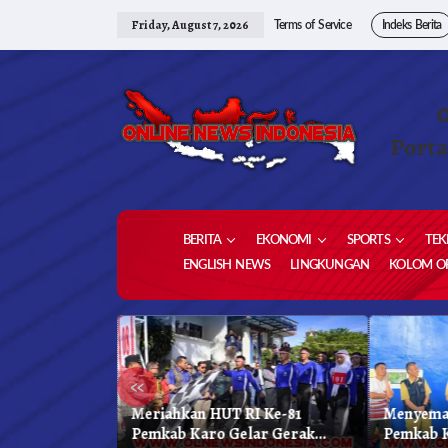
Skip
to
Friday, August 7, 2026
Terms of Service
Indeks Berita
content
Porta
BERITA
EKONOMI
SPORTS
TEK
ENGLISH NEWS
LINGKUNGAN
KOLOM OP
«
 Kabupaten
Meriahkan HUT RI Ke-81
Menyema
kar Biru
Pemkab Karo Gelar Gerak
Pemkab 