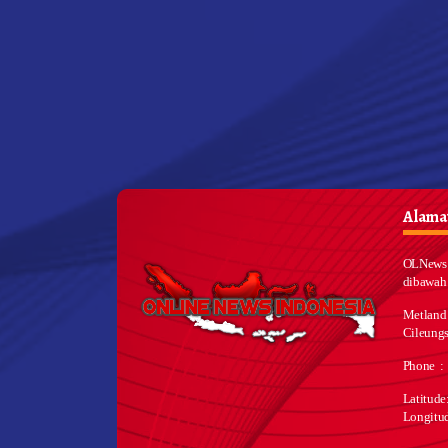
Alamat
OLNews 
dibawah
Metland
Cileungs
Phone :
Latitud
Longitu