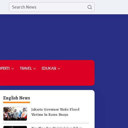
PERTI
TRAVEL
EDUKASI
English News
Jakarta Governor Visits Flood
Victims In Rawa Buaya
upati Karo Dorong Lulusan
Dorong Komoditas Unggulan
niversitas Quality Berastagi
Bupati Karo Serahkan 1,2 Jut