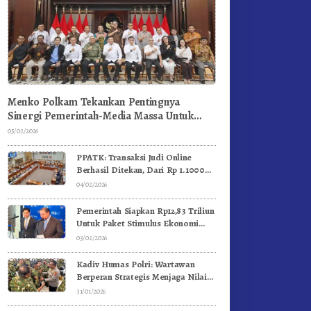
Menko Polkam Tekankan Pentingnya
Sinergi Pemerintah-Media Massa Untuk
Jaga Stabilitas Bangsa
05/02/2026
PPATK: Transaksi Judi Online
Berhasil Ditekan, Dari Rp 1.1000
Triliun Menjadi Rp 268 Triliun
04/02/2026
Pemerintah Siapkan Rp12,83 Triliun
Untuk Paket Stimulus Ekonomi
Kuartal I-2026
03/02/2026
Kadiv Humas Polri: Wartawan
Berperan Strategis Menjaga Nilai
Kebangsaan, Demokrasi, dan NKRI
31/01/2026