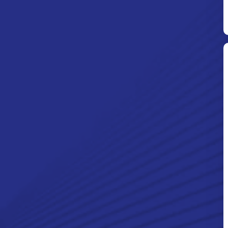
Ditpolsatwa Baharkam Polri Tiba
Di Myanmar, Siap Bantu Korban
Gempa Myanmar