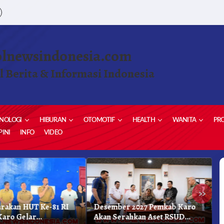
olnewsindonesia.com
l Berita & Informasi Indonesia
NOLOGI
HIBURAN
OTOMOTIF
HEALTH
WANITA
PRO
INI
INFO
VIDEO
»
rakan HUT Ke-81 RI
Desember 2027 Pemkab Karo
B
Karo Gelar
Akan Serahkan Aset RSUD
U