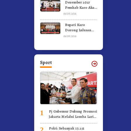
Olahraga
Desember 2027
Pemkab Karo Akan
Serahkan Aset
06/08/2026
RSUD Kabanjahe
Ke Moderamen
Bupati Karo
GBKP
Dorong Lulusan
Universitas Quality
06/08/2026
Berastagi Jadi
Generasi Inovatif
dan Berintegritas
Sport
Pj Gubernur Dukung Promosi
1
Jakarta Melalui Lomba Lari
Internasional
Polri: Sebanyak 13.251
2