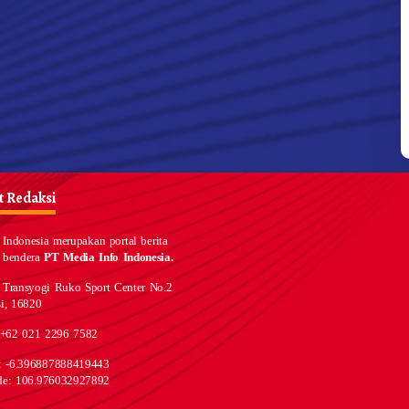
 Redaksi
Indonesia merupakan portal berita
 bendera
PT Media Info Indonesia.
 Transyogi Ruko Sport Center No.2
i, 16820
 +62 021 2296 7582
e: -6.396887888419443
de: 106.976032927892