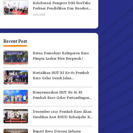
Kolaborasi Pemprov DKI-YouTube
Perkuat Pendidikan Dan Kesehatan
Mental
31/01/2026
Recent Post
Ketua Demokrat Kabupaten Karo
Pimpin Laskar Biru Bergerak.!
Meriahkan HUT RI Ke-81 Pemkab
Karo Gelar Gerak Jalan
Kemerdekaan.!
Menyemarakan HUT Ke-81 RI
Pemkab Karo Gelar Pertandingan
Olahraga
Desember 2027 Pemkab Karo Akan
Serahkan Aset RSUD Kabanjahe Ke
Moderamen GBKP
Bupati Karo Dorong Lulusan