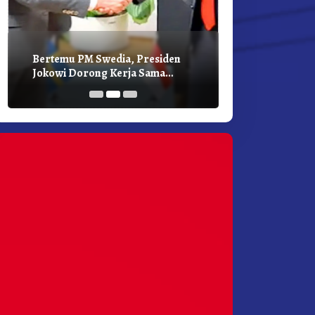
Bertemu PM Swedia, Presiden
Presiden Joko
Jokowi Dorong Kerja Sama
Bilateral Den
Pembangunan Hijau