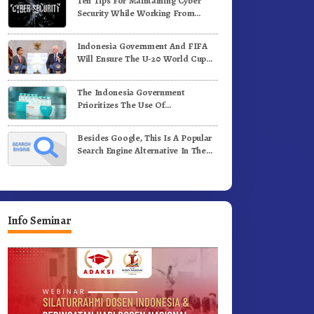
Ten Tips For Maintaining Cyber
adi Generasi Inovatif dan
Benih Kopi Arabika
Security While Working From
erintegritas
Outside The Office
Indonesia Government And FIFA
Will Ensure The U-20 World Cup
Runs Well And According To FIFA
Standards
The Indonesia Government
Prioritizes The Use Of
Domestically-Produced COVID-19
Vaccines
Besides Google, This Is A Popular
Search Engine Alternative In The
World
Info Seminar