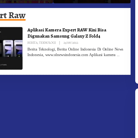
ngan Olahraga
Kabanjahe Ke Moderamen
J
GBKP
B
rt Raw
Aplikasi Kamera Expert RAW Kini Bisa
Digunakan Samsung Galaxy Z Fold4
By
BERITA
,
TEKNOLOGI
|
29/08/2022
Redaksi
Berita Teknologi, Berita Online Indonesia Di Online News
Indonesia, www.olnewsindonesia.com Aplikasi kamera