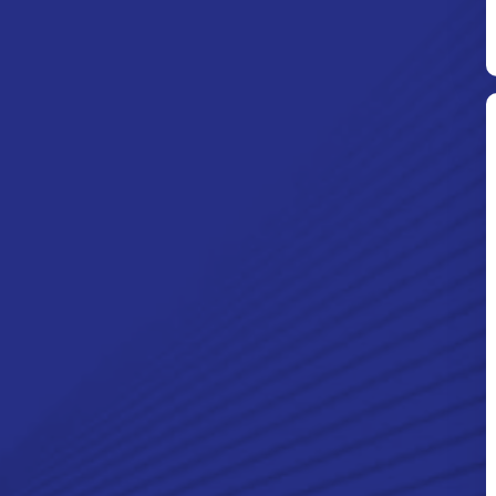
Ditpolsatwa Baharkam Polri Tiba
Di Myanmar, Siap Bantu Korban
Gempa Myanmar