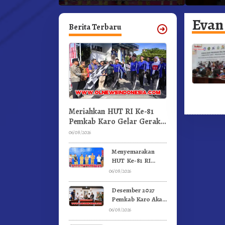
an.!
Pertandingan Olahraga
Kabanja
GBKP
Evan
Berita Terbaru
Meriahkan HUT RI Ke-81
Pemkab Karo Gelar Gerak
Jalan Kemerdekaan.!
06/08/2026
Menyemarakan
HUT Ke-81 RI
Pemkab Karo
06/08/2026
Gelar Pertandingan
Olahraga
Desember 2027
Pemkab Karo Akan
Serahkan Aset
06/08/2026
RSUD Kabanjahe