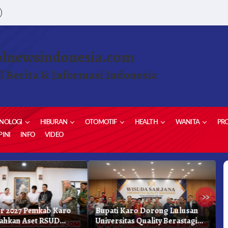
olnewsindonesia.com
l Berita & Informasi Indonesia
NOLOGI
HIBURAN
OTOMOTIF
HEALTH
WANITA
PRO
INI
INFO
VIDEO
»
r 2027 Pemkab Karo
Bupati Karo Dorong Lulusan
D
ahkan Aset RSUD
Universitas Quality Berastagi
B