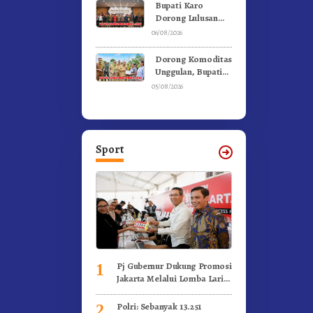
Ke Moderamen
Bupati Karo
GBKP
Dorong Lulusan
Universitas Quality
06/08/2026
Berastagi Jadi
Generasi Inovatif
Dorong Komoditas
dan Berintegritas
Unggulan, Bupati
Karo Serahkan 1,2
05/08/2026
Juta Benih Kopi
Arabika
Sport
Pj Gubernur Dukung Promosi
1
Jakarta Melalui Lomba Lari
Internasional
Polri: Sebanyak 13.251
2