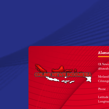
Alamat
OLNews 
dibawah
Metland
Cileungs
Phone :
Latitud
Longitu