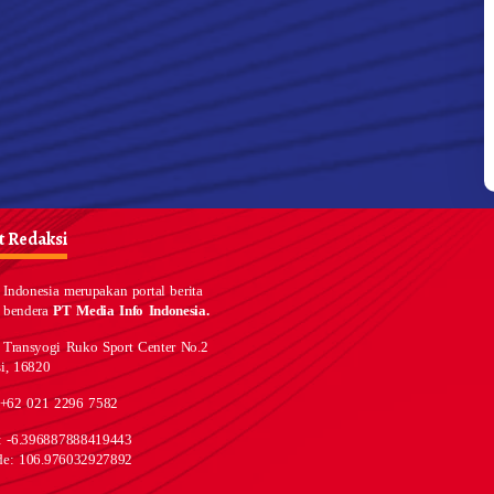
 Redaksi
Indonesia merupakan portal berita
 bendera
PT Media Info Indonesia.
 Transyogi Ruko Sport Center No.2
i, 16820
 +62 021 2296 7582
e: -6.396887888419443
de: 106.976032927892