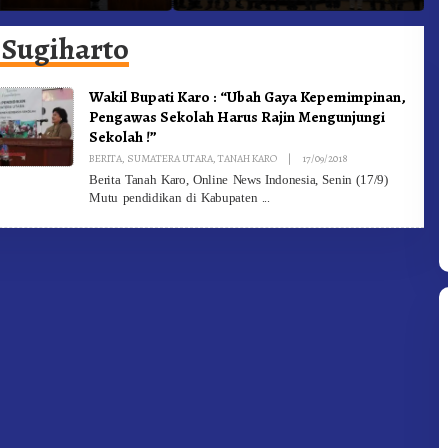
he Ke Moderamen
Jadi Generasi Inovatif dan
B
Berintegritas
 Sugiharto
Wakil Bupati Karo : “Ubah Gaya Kepemimpinan,
Pengawas Sekolah Harus Rajin Mengunjungi
Sekolah !”
By
BERITA
,
SUMATERA UTARA
,
TANAH KARO
|
17/09/2018
Redaksi
Berita Tanah Karo, Online News Indonesia, Senin (17/9)
Mutu pendidikan di Kabupaten