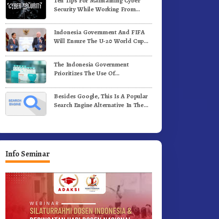
Ten Tips For Maintaining Cyber
enih Kopi Arabika
Profesional Dongkrak Mutu
Security While Working From
Pendidikan
Outside The Office
Indonesia Government And FIFA
Will Ensure The U-20 World Cup
Runs Well And According To FIFA
Standards
The Indonesia Government
Prioritizes The Use Of
Domestically-Produced COVID-19
Vaccines
Besides Google, This Is A Popular
Search Engine Alternative In The
World
Info Seminar