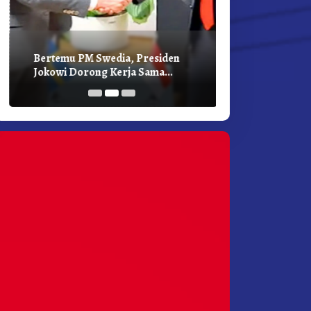
Bertemu PM Swedia, Presiden
Presiden Joko
Jokowi Dorong Kerja Sama
Bilateral Den
Pembangunan Hijau