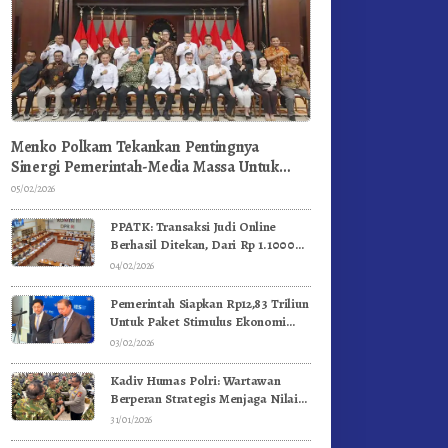
Menko Polkam Tekankan Pentingnya
Sinergi Pemerintah-Media Massa Untuk
Jaga Stabilitas Bangsa
05/02/2026
PPATK: Transaksi Judi Online
Berhasil Ditekan, Dari Rp 1.1000
Triliun Menjadi Rp 268 Triliun
04/02/2026
Pemerintah Siapkan Rp12,83 Triliun
Untuk Paket Stimulus Ekonomi
Kuartal I-2026
03/02/2026
Kadiv Humas Polri: Wartawan
Berperan Strategis Menjaga Nilai
Kebangsaan, Demokrasi, dan NKRI
31/01/2026