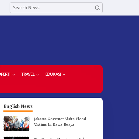
PERTI
TRAVEL
EDUKASI
English News
Jakarta Governor Visits Flood
Victims In Rawa Buaya
orong Komoditas Unggulan,
Di Pelantikan Kepsek Bupati
upati Karo Serahkan 1,2 Juta
Karo Tekankan Kepemimpina