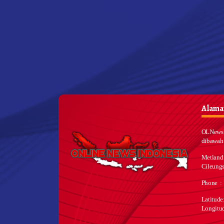
Alamat
OLNews 
dibawah
Metland
Cileungs
Phone :
Latitud
Longitu