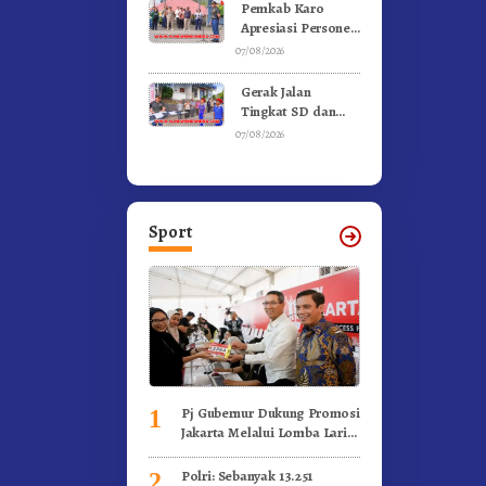
Gunung – Doulu
Pemkab Karo
Foto Dan
Apresiasi Personel
Videokan!
Satpol PP, Linmas,
07/08/2026
Dan Pemadam
Kebakaran
Gerak Jalan
Tingkat SD dan
SMP Untuk
07/08/2026
Meriahkan HUT RI
Ke-81 Dibuka
Sekda Karo
Sport
Pj Gubernur Dukung Promosi
1
Jakarta Melalui Lomba Lari
Internasional
Polri: Sebanyak 13.251
2