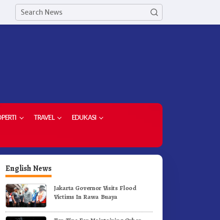
PERTI
TRAVEL
EDUKASI
English News
Jakarta Governor Visits Flood
Victims In Rawa Buaya
erak Jalan Tingkat SD dan
Ketua Demokrat Kabupaten
MP Untuk Meriahkan HUT RI
Karo Pimpin Laskar Biru