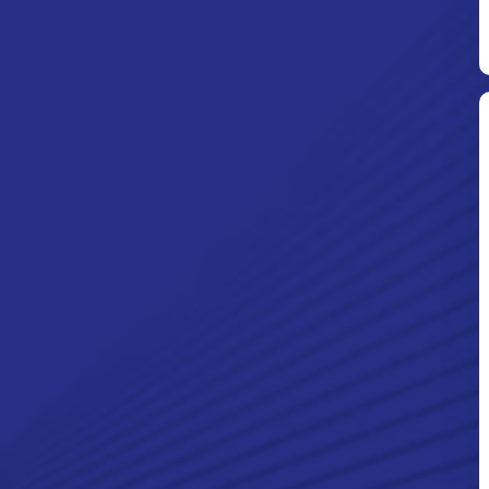
Ditpolsatwa Baharkam Polri Tiba
Di Myanmar, Siap Bantu Korban
Gempa Myanmar