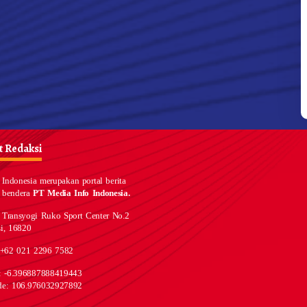
 Redaksi
Indonesia merupakan portal berita
 bendera
PT Media Info Indonesia.
 Transyogi Ruko Sport Center No.2
i, 16820
 +62 021 2296 7582
e: -6.396887888419443
de: 106.976032927892