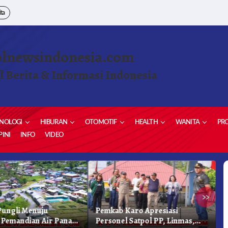
ita
olnewsindonesia.com
l Berita & Informasi Indonesia
NOLOGI
HIBURAN
OTOMOTIF
HEALTH
WANITA
PRO
INI
INFO
VIDEO
»
ungli Menuju
Pemkab Karo Apresiasi
G
Pemandian Air Panas
Personel Satpol PP, Linmas,
S