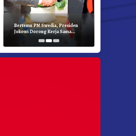
Bertemu PM Swedia, Presiden
Presiden Joko
Jokowi Dorong Kerja Sama
Bilateral Den
Pembangunan Hijau