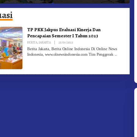
 Gunung – Doulu Foto
Dan Pemadam Kebakaran
K
okan!
uasi
TP PKK Jakpus Evaluasi Kinerja Dan
Pencapaian Semester I Tahun 2023
By
BERITA
,
JAKARTA
|
25/07/2023
Redaksi
Berita Jakarta, Berita Online Indonesia Di Online News
Indonesia, www.olnewsindonesia.com Tim Penggerak