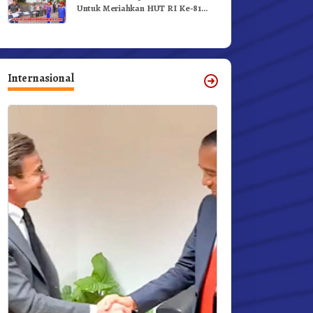
Untuk Meriahkan HUT RI Ke-81
Dibuka Sekda Karo
Internasional