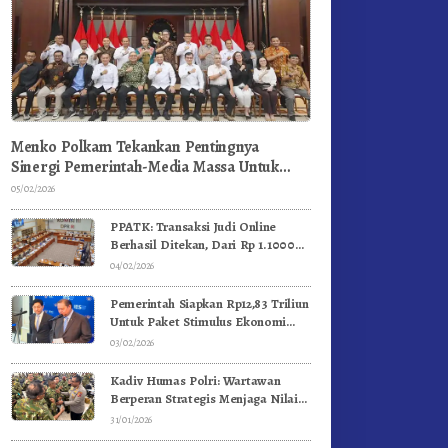
Menko Polkam Tekankan Pentingnya
Sinergi Pemerintah-Media Massa Untuk
Jaga Stabilitas Bangsa
05/02/2026
PPATK: Transaksi Judi Online
Berhasil Ditekan, Dari Rp 1.1000
Triliun Menjadi Rp 268 Triliun
04/02/2026
Pemerintah Siapkan Rp12,83 Triliun
Untuk Paket Stimulus Ekonomi
Kuartal I-2026
03/02/2026
Kadiv Humas Polri: Wartawan
Berperan Strategis Menjaga Nilai
Kebangsaan, Demokrasi, dan NKRI
31/01/2026