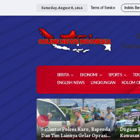
Skip
to
Saturday, August 8, 2026
Terms of Service
Indeks Ber
content
Porta
BERITA
EKONOMI
SPORTS
TEK
ENGLISH NEWS
LINGKUNGAN
KOLOM OP
«
kung
Satlantas Polres Karo, Bapenda
Dugaan P
reja
Dan Tim Lainnya Gelar Oprasi
Kawasan 