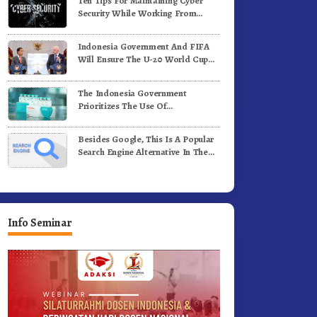
Ten Tips For Maintaining Cyber
e-81 Dibuka Sekda Karo
Bergerak.!
Security While Working From
Outside The Office
Indonesia Government And FIFA
Will Ensure The U-20 World Cup
Runs Well And According To FIFA
Standards
The Indonesia Government
Prioritizes The Use Of
Domestically-Produced COVID-19
Vaccines
Besides Google, This Is A Popular
Search Engine Alternative In The
World
Info Seminar