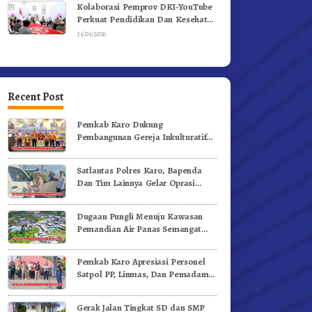
Kolaborasi Pemprov DKI-YouTube
Perkuat Pendidikan Dan Kesehatan
Mental
31/01/2026
Recent Post
Pemkab Karo Dukung
Pembangunan Gereja Inkulturatif
GBKP Bukit Klasis Barus Sibayak
Satlantas Polres Karo, Bapenda
Dan Tim Lainnya Gelar Oprasi
Sadar Pajak Kenderaan
Dugaan Pungli Menuju Kawasan
Pemandian Air Panas Semangat
Gunung – Doulu Foto Dan
Videokan!
Pemkab Karo Apresiasi Personel
Satpol PP, Linmas, Dan Pemadam
Kebakaran
Gerak Jalan Tingkat SD dan SMP