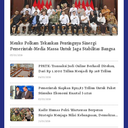
Menko Polkam Tekankan Pentingnya Sinergi
Pemerintah-Media Massa Untuk Jaga Stabilitas Bangsa
05/02/2026
PPATK: Transaksi Judi Online Berhasil Ditekan,
Dari Rp 1.1000 Triliun Menjadi Rp 268 Triliun
04/02/2026
Pemerintah Siapkan Rp12,83 Triliun Untuk Paket
Stimulus Ekonomi Kuartal I-2026
03/02/2026
Kadiv Humas Polri: Wartawan Berperan
Strategis Menjaga Nilai Kebangsaan, Demokrasi,
dan NKRI
31/01/2026