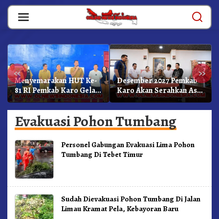
Skip
to
content
«
»
Menyemarakan HUT Ke-
Desember 2027 Pemkab
81 RI Pemkab Karo Gelar
Karo Akan Serahkan Aset
Pertandingan Olahraga
RSUD Kabanjahe Ke
Moderamen GBKP
Evakuasi Pohon Tumbang
Personel Gabungan Evakuasi Lima Pohon
Tumbang Di Tebet Timur
Sudah Dievakuasi Pohon Tumbang Di Jalan
Limau Kramat Pela, Kebayoran Baru