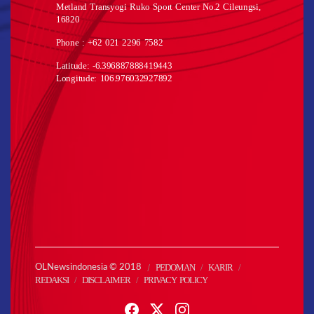
Metland Transyogi Ruko Sport Center No.2 Cileungsi,
16820
Phone : +62 021 2296 7582
Latitude: -6.396887888419443
Longitude: 106.976032927892
PEDOMAN
KARIR
OLNewsindonesia © 2018
REDAKSI
DISCLAIMER
PRIVACY POLICY