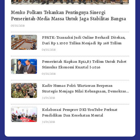
Menko Polkam Tekankan Pentingnya Sinergi
Pemerintah-Media Massa Untuk Jaga Stabilitas Bangsa
05/02/2026
PPATK: Transaksi Judi Online Berhasil Ditekan,
Dari Rp 1.1000 Triliun Menjadi Rp 268 Triliun
04/02/2026
Pemerintah Siapkan Rp12,83 Triliun Untuk Paket
Stimulus Ekonomi Kuartal I-2026
03/02/2026
Kadiv Humas Polri: Wartawan Berperan
Strategis Menjaga Nilai Kebangsaan, Demokrasi,
dan NKRI
31/01/2026
Kolaborasi Pemprov DKI-YouTube Perkuat
Pendidikan Dan Kesehatan Mental
31/01/2026