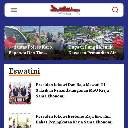
Skip
to
content
«
»
Satlantas Polres Karo,
Dugaan Pungli Menuju
Bapenda Dan Tim
Kawasan Pemandian Air
Lainnya Gelar Oprasi
Panas Semangat Gunung
Sadar Pajak Kenderaan
– Doulu Foto Dan
Eswatini
Videokan!
Presiden Jokowi Dan Raja Mswati III
Saksikan Penandatanganan MoU Kerja
Sama Ekonomi
Presiden Jokowi Bertemu Raja Eswatini
Bahas Peningkatan Kerja Sama Ekonomi