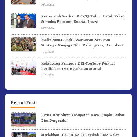
04/02/2026
Pemerintah Siapkan Rp12,83 Triliun Untuk Paket
Stimulus Ekonomi Kuartal I-2026
03/02/2026
Kadiv Humas Polri: Wartawan Berperan
Strategis Menjaga Nilai Kebangsaan, Demokrasi,
dan NKRI
31/01/2026
Kolaborasi Pemprov DKI-YouTube Perkuat
Pendidikan Dan Kesehatan Mental
31/01/2026
Recent Post
Ketua Demokrat Kabupaten Karo Pimpin Laskar
Biru Bergerak.!
Meriahkan HUT RI Ke-81 Pemkab Karo Gelar