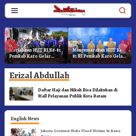
Skip
to
content
«
»
Meriahkan HUT RI Ke-81
Menyemarakan HUT Ke-
Pemkab Karo Gelar
81 RI Pemkab Karo Gelar
Gerak Jalan
Pertandingan Olahraga
Kemerdekaan.!
Erizal Abdullah
Daftar Haji dan Nikah Bisa Dilakukan di
Mall Pelayanan Publik Kota Batam
English News
Jakarta Governor Visits Flood Victims In Rawa