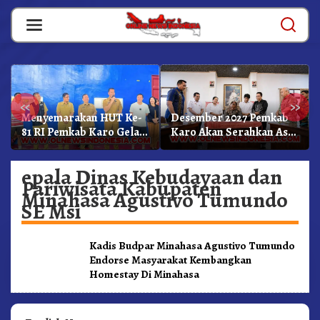
Skip
to
content
«
»
Menyemarakan HUT Ke-
Desember 2027 Pemkab
81 RI Pemkab Karo Gelar
Karo Akan Serahkan Aset
Pertandingan Olahraga
RSUD Kabanjahe Ke
Moderamen GBKP
epala Dinas Kebudayaan dan
Pariwisata Kabupaten
Minahasa Agustivo Tumundo
SE Msi
Kadis Budpar Minahasa Agustivo Tumundo
Endorse Masyarakat Kembangkan
Homestay Di Minahasa