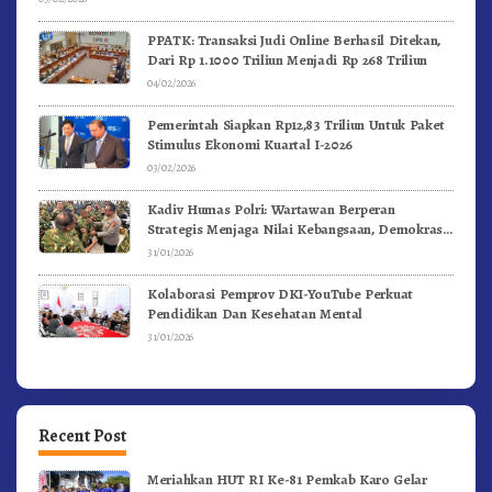
PPATK: Transaksi Judi Online Berhasil Ditekan,
Dari Rp 1.1000 Triliun Menjadi Rp 268 Triliun
04/02/2026
Pemerintah Siapkan Rp12,83 Triliun Untuk Paket
Stimulus Ekonomi Kuartal I-2026
03/02/2026
Kadiv Humas Polri: Wartawan Berperan
Strategis Menjaga Nilai Kebangsaan, Demokrasi,
dan NKRI
31/01/2026
Kolaborasi Pemprov DKI-YouTube Perkuat
Pendidikan Dan Kesehatan Mental
31/01/2026
Recent Post
Meriahkan HUT RI Ke-81 Pemkab Karo Gelar