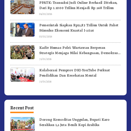
PPATK: Transaksi Judi Online Berhasil Ditekan,
Dari Rp 1.1000 Triliun Menjadi Rp 268 Triliun
04/02/2026
Pemerintah Siapkan Rp12,83 Triliun Untuk Paket
Stimulus Ekonomi Kuartal I-2026
03/02/2026
Kadiv Humas Polri: Wartawan Berperan
Strategis Menjaga Nilai Kebangsaan, Demokrasi,
dan NKRI
31/01/2026
Kolaborasi Pemprov DKI-YouTube Perkuat
Pendidikan Dan Kesehatan Mental
31/01/2026
Recent Post
Dorong Komoditas Unggulan, Bupati Karo
Serahkan 1,2 Juta Benih Kopi Arabika