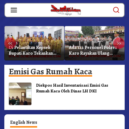
Skip
to
content
«
»
Di Pelantikan Kepsek
Ada 122 Personel Polres
Bupati Karo Tekankan
Karo Rayakan Ulang
Kepemimpinan
Tahun Bersama
Profesional Dongkrak
Emisi Gas Rumah Kaca
Mutu Pendidikan
Diekpos Hasil Inventarisasi Emisi Gas
Rumah Kaca Oleh Dinas LH DKI
English News