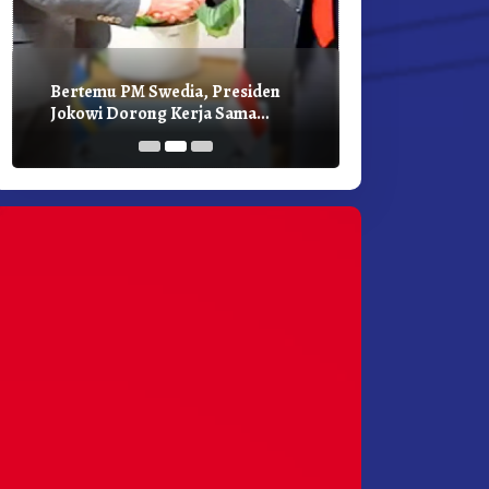
Bertemu PM Swedia, Presiden
Presiden Joko
Jokowi Dorong Kerja Sama
Bilateral Den
Pembangunan Hijau