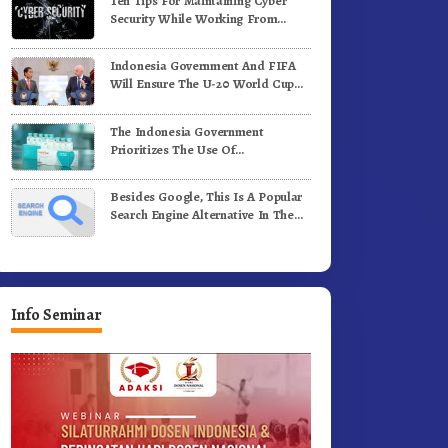
Ten Tips For Maintaining Cyber
ergerak.!
Jalan Kemerdekaan.!
Security While Working From
Outside The Office
Indonesia Government And FIFA
Will Ensure The U-20 World Cup
Runs Well And According To FIFA
Standards
The Indonesia Government
Prioritizes The Use Of
Domestically-Produced COVID-19
Vaccines
Besides Google, This Is A Popular
Search Engine Alternative In The
World
Info Seminar