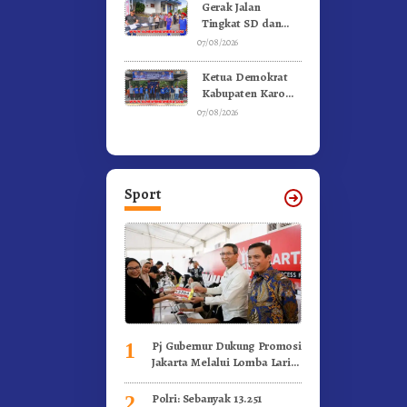
Kebakaran
Gerak Jalan
Tingkat SD dan
SMP Untuk
07/08/2026
Meriahkan HUT RI
Ke-81 Dibuka
Ketua Demokrat
Sekda Karo
Kabupaten Karo
Pimpin Laskar Biru
07/08/2026
Bergerak.!
Sport
Pj Gubernur Dukung Promosi
1
Jakarta Melalui Lomba Lari
Internasional
Polri: Sebanyak 13.251
2