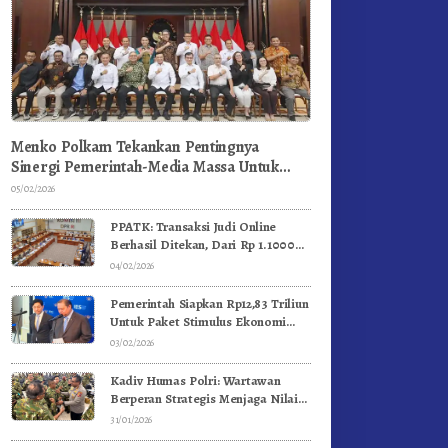
Menko Polkam Tekankan Pentingnya
Sinergi Pemerintah-Media Massa Untuk
Jaga Stabilitas Bangsa
05/02/2026
PPATK: Transaksi Judi Online
Berhasil Ditekan, Dari Rp 1.1000
Triliun Menjadi Rp 268 Triliun
04/02/2026
Pemerintah Siapkan Rp12,83 Triliun
Untuk Paket Stimulus Ekonomi
Kuartal I-2026
03/02/2026
Kadiv Humas Polri: Wartawan
Berperan Strategis Menjaga Nilai
Kebangsaan, Demokrasi, dan NKRI
31/01/2026