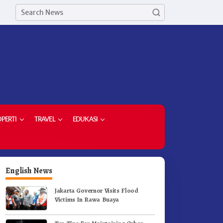
PERTI
TRAVEL
EDUKASI
English News
Jakarta Governor Visits Flood
Victims In Rawa Buaya
etua Demokrat Kabupaten
Meriahkan HUT RI Ke-81
aro Pimpin Laskar Biru
Pemkab Karo Gelar Gerak