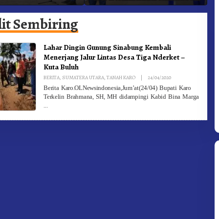
adam Kebakaran
Ke-81 Dibuka Sekda Karo
B
lit Sembiring
Lahar Dingin Gunung Sinabung Kembali
Menerjang Jalur Lintas Desa Tiga Nderket –
Kuta Buluh
By
BERITA
,
SUMATERA UTARA
,
TANAH KARO
|
24/04/2020
Redaksi
Berita Karo.OLNewsindonesia,Jum’at(24/04) Bupati Karo
Terkelin Brahmana, SH, MH didampingi Kabid Bina Marga