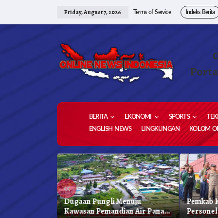
Skip
to
Friday, August 7, 2026
Terms of Service
Indeks Berita
content
Porta
BERITA
EKONOMI
SPORTS
TEK
ENGLISH NEWS
LINGKUNGAN
KOLOM OP
«
 Karo, Bapenda
Dugaan Pungli Menuju
Pemkab K
 Gelar Oprasi
Kawasan Pemandian Air Panas
Personel