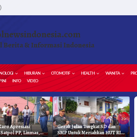
olnewsindonesia.com
l Berita & Informasi Indonesia
NOLOGI
HIBURAN
OTOMOTIF
HEALTH
WANITA
PRO
INI
INFO
VIDEO
»
aro Apresiasi
Gerak Jalan Tingkat SD dan
K
 Satpol PP, Linmas,
SMP Untuk Meriahkan HUT RI
K