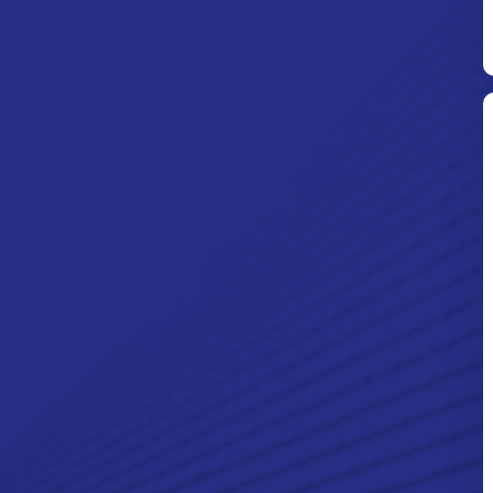
Ditpolsatwa Baharkam Polri Tiba
Di Myanmar, Siap Bantu Korban
Gempa Myanmar