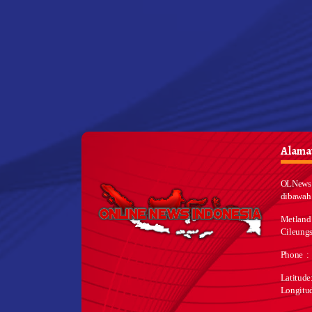
Alamat
OLNews 
dibawah
Metland
Cileungs
Phone :
Latitud
Longitu