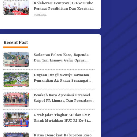
Kolaborasi Pemprov DKI-YouTube
Perkuat Pendidikan Dan Kesehatan
Mental
31/01/2026
Recent Post
Satlantas Polres Karo, Bapenda
Dan Tim Lainnya Gelar Oprasi
Sadar Pajak Kenderaan
Dugaan Pungli Menuju Kawasan
Pemandian Air Panas Semangat
Gunung – Doulu Foto Dan
Videokan!
Pemkab Karo Apresiasi Personel
Satpol PP, Linmas, Dan Pemadam
Kebakaran
Gerak Jalan Tingkat SD dan SMP
Untuk Meriahkan HUT RI Ke-81
Dibuka Sekda Karo
Ketua Demokrat Kabupaten Karo