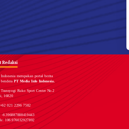
 Redaksi
Indonesia merupakan portal berita
 bendera
PT Media Info Indonesia.
 Transyogi Ruko Sport Center No.2
i, 16820
 +62 021 2296 7582
e: -6.396887888419443
de: 106.976032927892