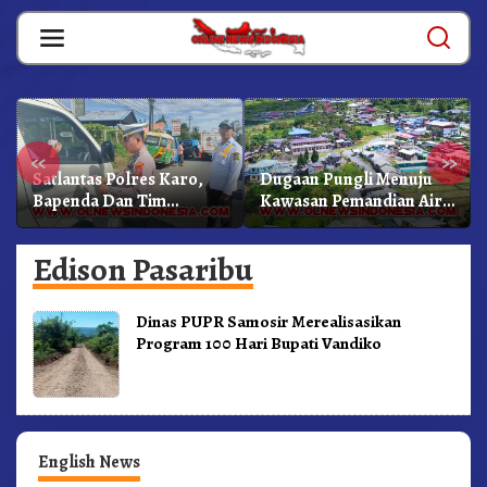
Skip
to
content
«
»
Satlantas Polres Karo,
Dugaan Pungli Menuju
Bapenda Dan Tim
Kawasan Pemandian Air
Lainnya Gelar Oprasi
Panas Semangat Gunung
Sadar Pajak Kenderaan
– Doulu Foto Dan
Edison Pasaribu
Videokan!
Dinas PUPR Samosir Merealisasikan
Program 100 Hari Bupati Vandiko
English News