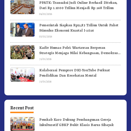
PPATK: Transaksi Judi Online Berhasil Ditekan,
Dari Rp 1.1000 Triliun Menjadi Rp 268 Triliun
04/02/2026
Pemerintah Siapkan Rp12,83 Triliun Untuk Paket
Stimulus Ekonomi Kuartal I-2026
03/02/2026
Kadiv Humas Polri: Wartawan Berperan
Strategis Menjaga Nilai Kebangsaan, Demokrasi,
dan NKRI
31/01/2026
Kolaborasi Pemprov DKI-YouTube Perkuat
Pendidikan Dan Kesehatan Mental
31/01/2026
Recent Post
Pemkab Karo Dukung Pembangunan Gereja
Inkulturatif GBKP Bukit Klasis Barus Sibayak