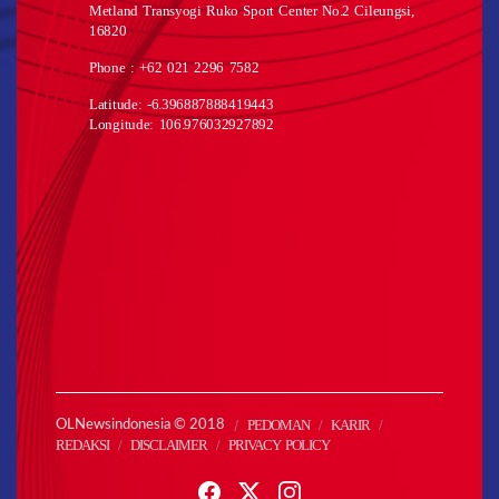
Metland Transyogi Ruko Sport Center No.2 Cileungsi,
16820
Phone : +62 021 2296 7582
Latitude: -6.396887888419443
Longitude: 106.976032927892
PEDOMAN
KARIR
OLNewsindonesia © 2018
REDAKSI
DISCLAIMER
PRIVACY POLICY