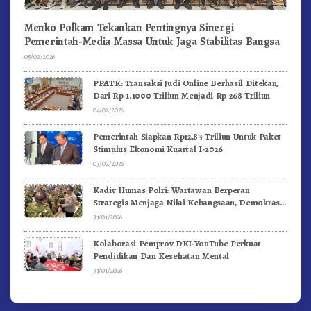
Menko Polkam Tekankan Pentingnya Sinergi
Pemerintah-Media Massa Untuk Jaga Stabilitas Bangsa
05/02/2026
PPATK: Transaksi Judi Online Berhasil Ditekan,
Dari Rp 1.1000 Triliun Menjadi Rp 268 Triliun
04/02/2026
Pemerintah Siapkan Rp12,83 Triliun Untuk Paket
Stimulus Ekonomi Kuartal I-2026
03/02/2026
Kadiv Humas Polri: Wartawan Berperan
Strategis Menjaga Nilai Kebangsaan, Demokrasi,
dan NKRI
31/01/2026
Kolaborasi Pemprov DKI-YouTube Perkuat
Pendidikan Dan Kesehatan Mental
31/01/2026