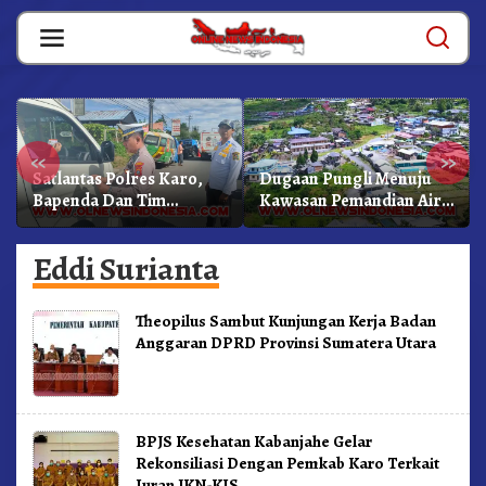
Skip
to
content
«
»
Satlantas Polres Karo,
Dugaan Pungli Menuju
Bapenda Dan Tim
Kawasan Pemandian Air
Lainnya Gelar Oprasi
Panas Semangat Gunung
Sadar Pajak Kenderaan
– Doulu Foto Dan
Eddi Surianta
Videokan!
Theopilus Sambut Kunjungan Kerja Badan
Anggaran DPRD Provinsi Sumatera Utara
BPJS Kesehatan Kabanjahe Gelar
Rekonsiliasi Dengan Pemkab Karo Terkait
Iuran JKN-KIS