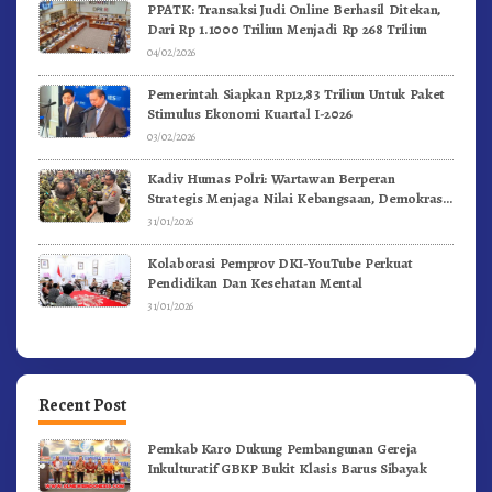
PPATK: Transaksi Judi Online Berhasil Ditekan,
Dari Rp 1.1000 Triliun Menjadi Rp 268 Triliun
04/02/2026
Pemerintah Siapkan Rp12,83 Triliun Untuk Paket
Stimulus Ekonomi Kuartal I-2026
03/02/2026
Kadiv Humas Polri: Wartawan Berperan
Strategis Menjaga Nilai Kebangsaan, Demokrasi,
dan NKRI
31/01/2026
Kolaborasi Pemprov DKI-YouTube Perkuat
Pendidikan Dan Kesehatan Mental
31/01/2026
Recent Post
Pemkab Karo Dukung Pembangunan Gereja
Inkulturatif GBKP Bukit Klasis Barus Sibayak