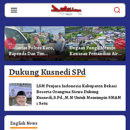
Skip
to
content
«
»
Satlantas Polres Karo,
Dugaan Pungli Menuju
Bapenda Dan Tim
Kawasan Pemandian Air
Lainnya Gelar Oprasi
Panas Semangat Gunung
Sadar Pajak Kenderaan
– Doulu Foto Dan
Dukung Kusnedi SPd
Videokan!
LSM Penjara Indonesia Kabupaten Bekasi
Beserta Orangtua Siswa Dukung
Kusnedi,S.Pd.,M.M Untuk Memimpin SMAN
1 Setu
English News