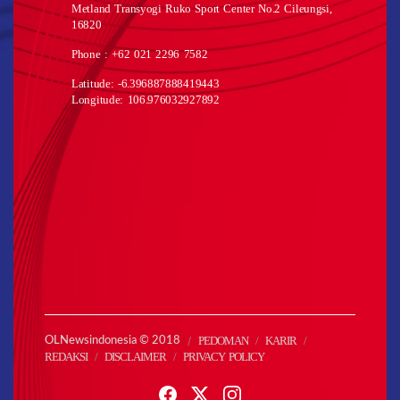
Metland Transyogi Ruko Sport Center No.2 Cileungsi,
16820
Phone : +62 021 2296 7582
Latitude: -6.396887888419443
Longitude: 106.976032927892
PEDOMAN
KARIR
OLNewsindonesia © 2018
REDAKSI
DISCLAIMER
PRIVACY POLICY