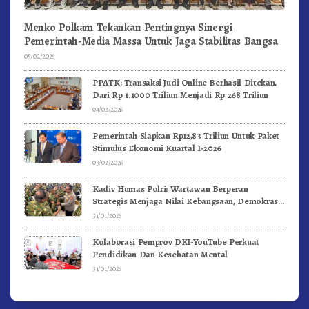
Menko Polkam Tekankan Pentingnya Sinergi
Pemerintah-Media Massa Untuk Jaga Stabilitas Bangsa
05/02/2026
PPATK: Transaksi Judi Online Berhasil Ditekan,
Dari Rp 1.1000 Triliun Menjadi Rp 268 Triliun
04/02/2026
Pemerintah Siapkan Rp12,83 Triliun Untuk Paket
Stimulus Ekonomi Kuartal I-2026
03/02/2026
Kadiv Humas Polri: Wartawan Berperan
Strategis Menjaga Nilai Kebangsaan, Demokrasi,
dan NKRI
31/01/2026
Kolaborasi Pemprov DKI-YouTube Perkuat
Pendidikan Dan Kesehatan Mental
31/01/2026