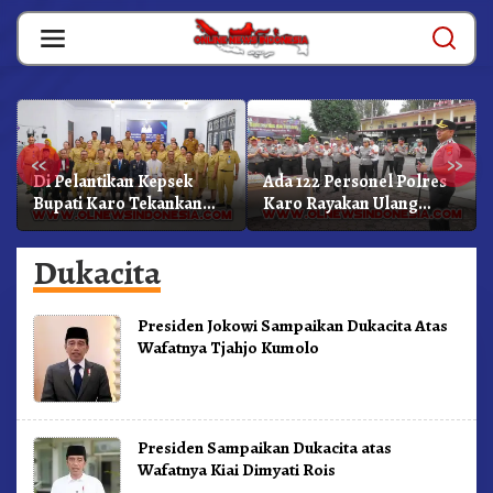
Skip
to
content
«
»
Di Pelantikan Kepsek
Ada 122 Personel Polres
Bupati Karo Tekankan
Karo Rayakan Ulang
Kepemimpinan
Tahun Bersama
Profesional Dongkrak
Dukacita
Mutu Pendidikan
Presiden Jokowi Sampaikan Dukacita Atas
Wafatnya Tjahjo Kumolo
Presiden Sampaikan Dukacita atas
Wafatnya Kiai Dimyati Rois