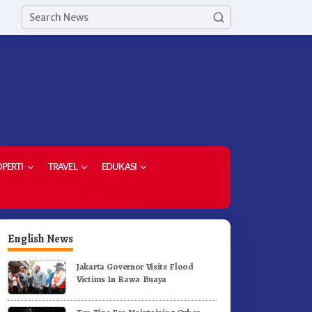
PERTI
TRAVEL
EDUKASI
English News
Jakarta Governor Visits Flood
Victims In Rawa Buaya
orong Komoditas Unggulan,
Di Pelantikan Kepsek Bupati
upati Karo Serahkan 1,2 Juta
Karo Tekankan Kepemimpina