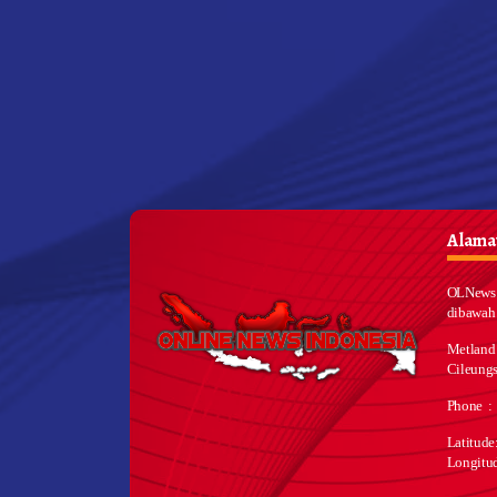
Alamat
OLNews 
dibawah
Metland
Cileungs
Phone :
Latitud
Longitu