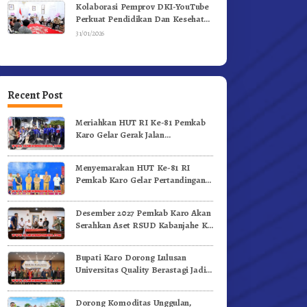
Kolaborasi Pemprov DKI-YouTube
Perkuat Pendidikan Dan Kesehatan
Mental
31/01/2026
Recent Post
Meriahkan HUT RI Ke-81 Pemkab
Karo Gelar Gerak Jalan
Kemerdekaan.!
Menyemarakan HUT Ke-81 RI
Pemkab Karo Gelar Pertandingan
Olahraga
Desember 2027 Pemkab Karo Akan
Serahkan Aset RSUD Kabanjahe Ke
Moderamen GBKP
Bupati Karo Dorong Lulusan
Universitas Quality Berastagi Jadi
Generasi Inovatif dan Berintegritas
Dorong Komoditas Unggulan,