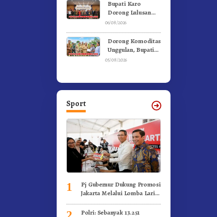
Ke Moderamen
Bupati Karo
GBKP
Dorong Lulusan
Universitas Quality
06/08/2026
Berastagi Jadi
Generasi Inovatif
Dorong Komoditas
dan Berintegritas
Unggulan, Bupati
Karo Serahkan 1,2
05/08/2026
Juta Benih Kopi
Arabika
Sport
Pj Gubernur Dukung Promosi
1
Jakarta Melalui Lomba Lari
Internasional
Polri: Sebanyak 13.251
2