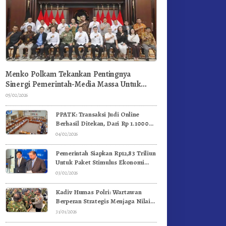
Menko Polkam Tekankan Pentingnya
Sinergi Pemerintah-Media Massa Untuk
Jaga Stabilitas Bangsa
05/02/2026
PPATK: Transaksi Judi Online
Berhasil Ditekan, Dari Rp 1.1000
Triliun Menjadi Rp 268 Triliun
04/02/2026
Pemerintah Siapkan Rp12,83 Triliun
Untuk Paket Stimulus Ekonomi
Kuartal I-2026
03/02/2026
Kadiv Humas Polri: Wartawan
Berperan Strategis Menjaga Nilai
Kebangsaan, Demokrasi, dan NKRI
31/01/2026