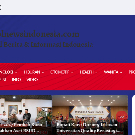
olnewsindonesia.com
l Berita & Informasi Indonesia
NOLOGI
HIBURAN
OTOMOTIF
HEALTH
WANITA
PRO
INI
INFO
VIDEO
»
r 2027 Pemkab Karo
Bupati Karo Dorong Lulusan
D
ahkan Aset RSUD
Universitas Quality Berastagi
B