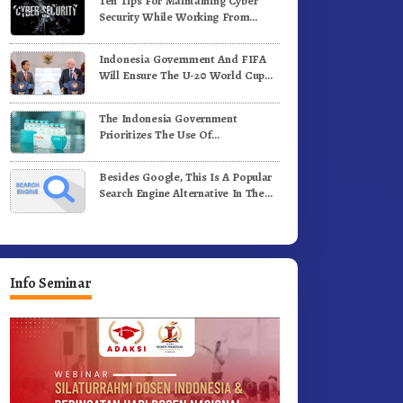
Ten Tips For Maintaining Cyber
enih Kopi Arabika
Profesional Dongkrak Mutu
Security While Working From
Pendidikan
Outside The Office
Indonesia Government And FIFA
Will Ensure The U-20 World Cup
Runs Well And According To FIFA
Standards
The Indonesia Government
Prioritizes The Use Of
Domestically-Produced COVID-19
Vaccines
Besides Google, This Is A Popular
Search Engine Alternative In The
World
Info Seminar