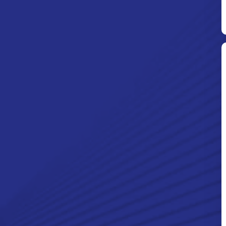
Ditpolsatwa Baharkam Polri Tiba
Di Myanmar, Siap Bantu Korban
Gempa Myanmar