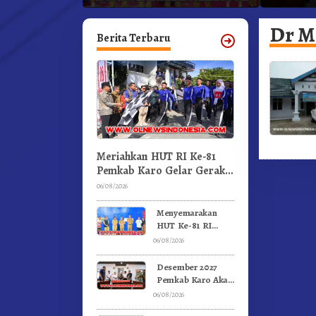
an.!
Pertandingan Olahraga
Kabanja
GBKP
Dr M
Berita Terbaru
Meriahkan HUT RI Ke-81
Pemkab Karo Gelar Gerak
Jalan Kemerdekaan.!
06/08/2026
Menyemarakan
HUT Ke-81 RI
Pemkab Karo
06/08/2026
Gelar Pertandingan
Olahraga
Desember 2027
Pemkab Karo Akan
Serahkan Aset
06/08/2026
RSUD Kabanjahe