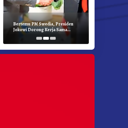
Bertemu PM Swedia, Presiden
Presiden Joko
Jokowi Dorong Kerja Sama
Bilateral Den
Pembangunan Hijau