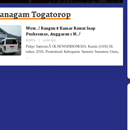
he Ke Moderamen
Jadi Generasi Inovatif dan
B
Berintegritas
anagam Togatorop
Wow…! Bangun 8 Kamar Rawat Inap
Puskesmas, Anggaran 1 M..?
By
BERITA
|
11/08/2017
Redaksi
Palipi Samosir,Â OLNEWSINDONESIA. Kamis (10/8) Di
tahun 2016, Pemerintah Kabupaten Samosir Sumatera Utara,