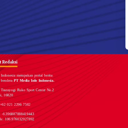
 Redaksi
Indonesia merupakan portal berita
 bendera
PT Media Info Indonesia.
 Transyogi Ruko Sport Center No.2
i, 16820
 +62 021 2296 7582
e: -6.396887888419443
de: 106.976032927892