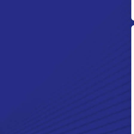
Ditpolsatwa Baharkam Polri Tiba
Di Myanmar, Siap Bantu Korban
Gempa Myanmar