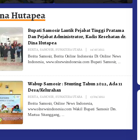
 Gunung – Doulu Foto
Dan Pemadam Kebakaran
K
okan!
ina Hutapea
Bupati Samosir Lantik Pejabat Tinggi Pratama
Dan Pejabat Administrator, Kadis Kesehatan dr.
Dina Hutapea
By
BERITA
,
SAMOSIR
,
SUMATERA UTARA
|
14/10/2022
Redaksi
Berita Samosir, Berita Online Indonesia Di Online News
Indonesia, www.olnewsindonesia.com Bupati Samosir,
Wabup Samosir : Stunting Tahun 2022, Ada 11
Desa/Kelurahan
By
BERITA
,
SAMOSIR
,
SUMATERA UTARA
|
13/04/2022
Redaksi
Berita Samosir, Online News Indonesia,
www.olnewsindonesia.com Wakil Bupati Samosir Drs.
Martua Sitanggang,