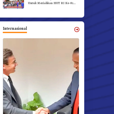
Untuk Meriahkan HUT RI Ke-81
Dibuka Sekda Karo
Internasional