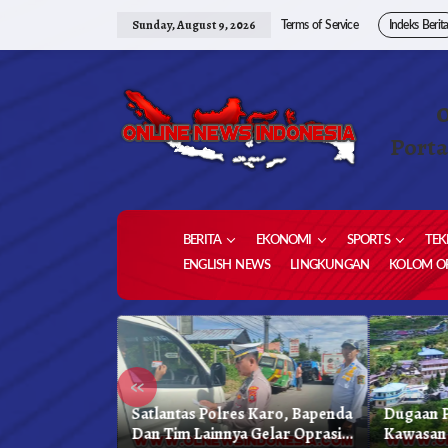
Skip
to
Sunday, August 9, 2026
Terms of Service
Indeks Berit
content
Porta
BERITA
EKONOMI
SPORTS
TEK
ENGLISH NEWS
LINGKUNGAN
KOLOM OP
«
kung
Satlantas Polres Karo, Bapenda
Dugaan P
reja
Dan Tim Lainnya Gelar Oprasi
Kawasan 