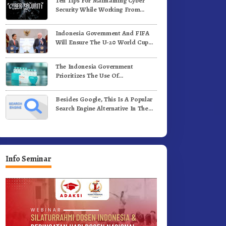
Ten Tips For Maintaining Cyber
e-81 Dibuka Sekda Karo
Bergerak.!
Security While Working From
Outside The Office
Indonesia Government And FIFA
Will Ensure The U-20 World Cup
Runs Well And According To FIFA
Standards
The Indonesia Government
Prioritizes The Use Of
Domestically-Produced COVID-19
Vaccines
Besides Google, This Is A Popular
Search Engine Alternative In The
World
Info Seminar