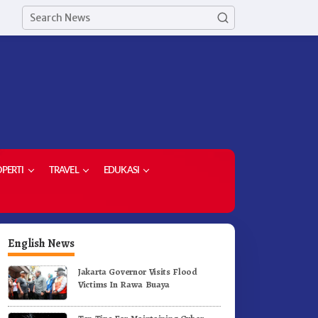
PERTI
TRAVEL
EDUKASI
English News
Jakarta Governor Visits Flood
Victims In Rawa Buaya
erak Jalan Tingkat SD dan
Ketua Demokrat Kabupaten
MP Untuk Meriahkan HUT RI
Karo Pimpin Laskar Biru