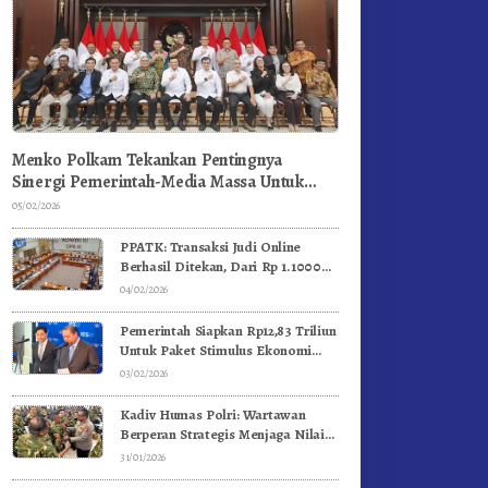
Menko Polkam Tekankan Pentingnya
Sinergi Pemerintah-Media Massa Untuk
Jaga Stabilitas Bangsa
05/02/2026
PPATK: Transaksi Judi Online
Berhasil Ditekan, Dari Rp 1.1000
Triliun Menjadi Rp 268 Triliun
04/02/2026
Pemerintah Siapkan Rp12,83 Triliun
Untuk Paket Stimulus Ekonomi
Kuartal I-2026
03/02/2026
Kadiv Humas Polri: Wartawan
Berperan Strategis Menjaga Nilai
Kebangsaan, Demokrasi, dan NKRI
31/01/2026