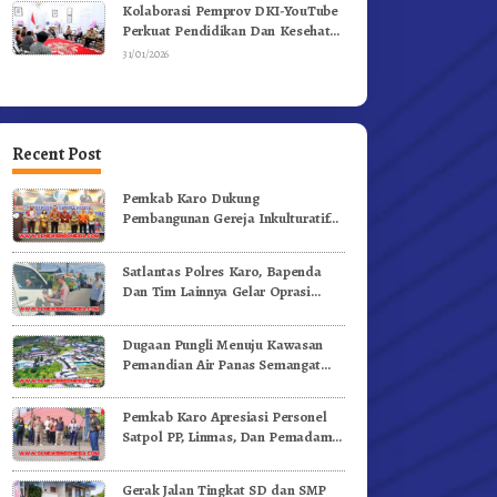
Kolaborasi Pemprov DKI-YouTube
Perkuat Pendidikan Dan Kesehatan
Mental
31/01/2026
Recent Post
Pemkab Karo Dukung
Pembangunan Gereja Inkulturatif
GBKP Bukit Klasis Barus Sibayak
Satlantas Polres Karo, Bapenda
Dan Tim Lainnya Gelar Oprasi
Sadar Pajak Kenderaan
Dugaan Pungli Menuju Kawasan
Pemandian Air Panas Semangat
Gunung – Doulu Foto Dan
Videokan!
Pemkab Karo Apresiasi Personel
Satpol PP, Linmas, Dan Pemadam
Kebakaran
Gerak Jalan Tingkat SD dan SMP