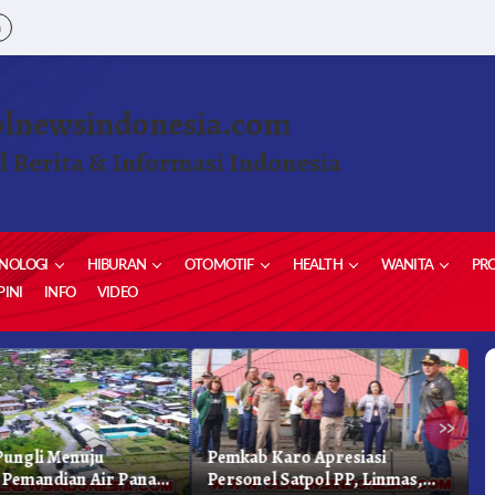
a
olnewsindonesia.com
l Berita & Informasi Indonesia
NOLOGI
HIBURAN
OTOMOTIF
HEALTH
WANITA
PRO
INI
INFO
VIDEO
»
ungli Menuju
Pemkab Karo Apresiasi
G
Pemandian Air Panas
Personel Satpol PP, Linmas,
S