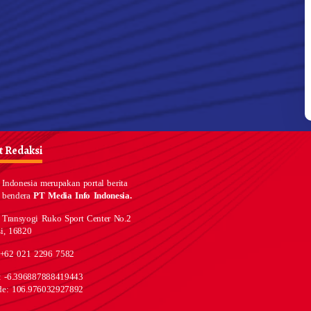
 Redaksi
Indonesia merupakan portal berita
 bendera
PT Media Info Indonesia.
 Transyogi Ruko Sport Center No.2
i, 16820
 +62 021 2296 7582
e: -6.396887888419443
de: 106.976032927892