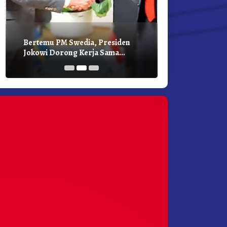
Bertemu PM Swedia, Presiden
Presiden Joko
Jokowi Dorong Kerja Sama
Bilateral Den
Pembangunan Hijau