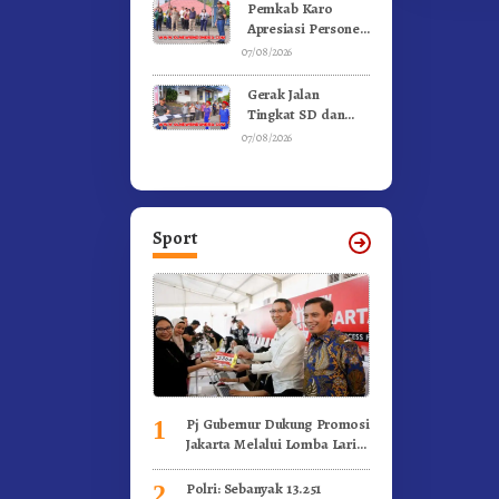
Gunung – Doulu
Pemkab Karo
Foto Dan
Apresiasi Personel
Videokan!
Satpol PP, Linmas,
07/08/2026
Dan Pemadam
Kebakaran
Gerak Jalan
Tingkat SD dan
SMP Untuk
07/08/2026
Meriahkan HUT RI
Ke-81 Dibuka
Sekda Karo
Sport
Pj Gubernur Dukung Promosi
1
Jakarta Melalui Lomba Lari
Internasional
Polri: Sebanyak 13.251
2