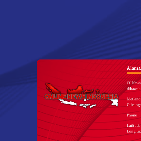
Alamat
OLNews 
dibawah
Metland
Cileungs
Phone :
Latitud
Longitu