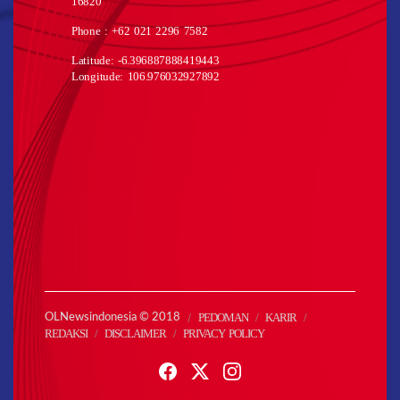
16820
Phone : +62 021 2296 7582
Latitude: -6.396887888419443
Longitude: 106.976032927892
PEDOMAN
KARIR
OLNewsindonesia © 2018
REDAKSI
DISCLAIMER
PRIVACY POLICY