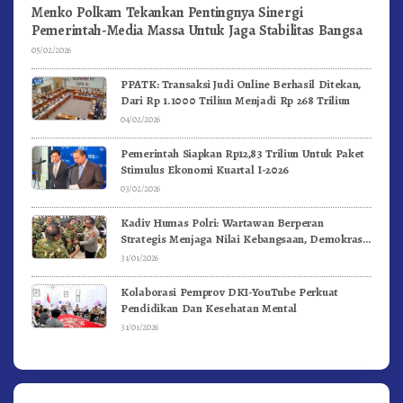
Menko Polkam Tekankan Pentingnya Sinergi
Pemerintah-Media Massa Untuk Jaga Stabilitas Bangsa
05/02/2026
PPATK: Transaksi Judi Online Berhasil Ditekan,
Dari Rp 1.1000 Triliun Menjadi Rp 268 Triliun
04/02/2026
Pemerintah Siapkan Rp12,83 Triliun Untuk Paket
Stimulus Ekonomi Kuartal I-2026
03/02/2026
Kadiv Humas Polri: Wartawan Berperan
Strategis Menjaga Nilai Kebangsaan, Demokrasi,
dan NKRI
31/01/2026
Kolaborasi Pemprov DKI-YouTube Perkuat
Pendidikan Dan Kesehatan Mental
31/01/2026