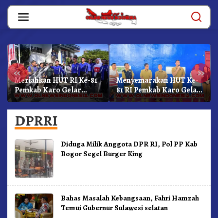
Skip
to
content
«
»
Meriahkan HUT RI Ke-81
Menyemarakan HUT Ke-
Pemkab Karo Gelar
81 RI Pemkab Karo Gelar
Gerak Jalan
Pertandingan Olahraga
Kemerdekaan.!
DPRRI
Diduga Milik Anggota DPR RI, Pol PP Kab
Bogor Segel Burger King
Bahas Masalah Kebangsaan, Fahri Hamzah
Temui Gubernur Sulawesi selatan