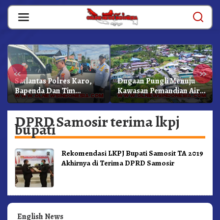
Skip
to
content
«
»
Satlantas Polres Karo,
Dugaan Pungli Menuju
Bapenda Dan Tim
Kawasan Pemandian Air
Lainnya Gelar Oprasi
Panas Semangat Gunung
Sadar Pajak Kenderaan
– Doulu Foto Dan
DPRD Samosir terima lkpj
Videokan!
bupati
Rekomendasi LKPJ Bupati Samosit TA 2019
Akhirnya di Terima DPRD Samosir
English News