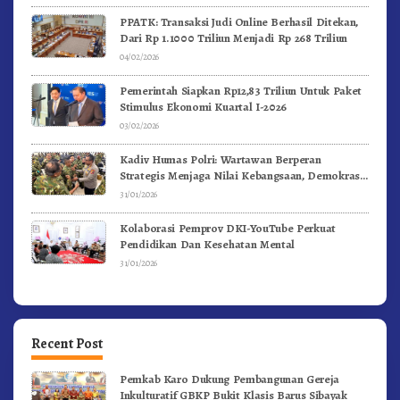
PPATK: Transaksi Judi Online Berhasil Ditekan,
Dari Rp 1.1000 Triliun Menjadi Rp 268 Triliun
04/02/2026
Pemerintah Siapkan Rp12,83 Triliun Untuk Paket
Stimulus Ekonomi Kuartal I-2026
03/02/2026
Kadiv Humas Polri: Wartawan Berperan
Strategis Menjaga Nilai Kebangsaan, Demokrasi,
dan NKRI
31/01/2026
Kolaborasi Pemprov DKI-YouTube Perkuat
Pendidikan Dan Kesehatan Mental
31/01/2026
Recent Post
Pemkab Karo Dukung Pembangunan Gereja
Inkulturatif GBKP Bukit Klasis Barus Sibayak