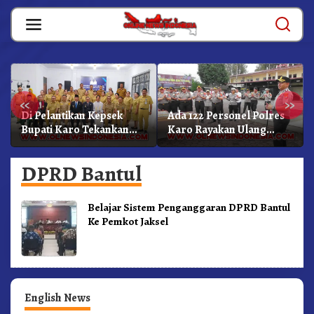
Skip
to
content
«
»
Di Pelantikan Kepsek
Ada 122 Personel Polres
Bupati Karo Tekankan
Karo Rayakan Ulang
Kepemimpinan
Tahun Bersama
Profesional Dongkrak
DPRD Bantul
Mutu Pendidikan
Belajar Sistem Penganggaran DPRD Bantul
Ke Pemkot Jaksel
English News