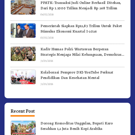
PPATK: Transaksi Judi Online Berhasil Ditekan,
Dari Rp 1.1000 Triliun Menjadi Rp 268 Triliun
04/02/2026
Pemerintah Siapkan Rp12,83 Triliun Untuk Paket
Stimulus Ekonomi Kuartal I-2026
03/02/2026
Kadiv Humas Polri: Wartawan Berperan
Strategis Menjaga Nilai Kebangsaan, Demokrasi,
dan NKRI
31/01/2026
Kolaborasi Pemprov DKI-YouTube Perkuat
Pendidikan Dan Kesehatan Mental
31/01/2026
Recent Post
Dorong Komoditas Unggulan, Bupati Karo
Serahkan 1,2 Juta Benih Kopi Arabika