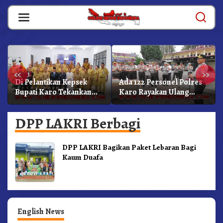
Skip
to
content
«
»
Di Pelantikan Kepsek
Ada 122 Personel Polres
Bupati Karo Tekankan
Karo Rayakan Ulang
Kepemimpinan
Tahun Bersama
Profesional Dongkrak
DPP LAKRI Berbagi
Mutu Pendidikan
DPP LAKRI Bagikan Paket Lebaran Bagi
Kaum Duafa
English News