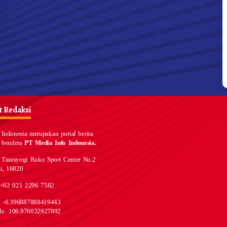
 Redaksi
Indonesia merupakan portal berita
 bendera
PT Media Info Indonesia.
 Transyogi Ruko Sport Center No.2
i, 16820
 +62 021 2296 7582
e: -6.396887888419443
de: 106.976032927892