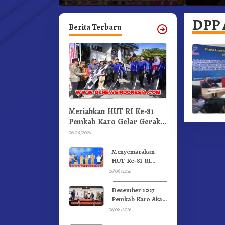
an.!
Pertandingan Olahraga
Kabanja
GBKP
DPP 
Berita Terbaru
Meriahkan HUT RI Ke-81
Pemkab Karo Gelar Gerak
Jalan Kemerdekaan.!
06/08/2026
Menyemarakan
HUT Ke-81 RI
Pemkab Karo
06/08/2026
Gelar Pertandingan
Olahraga
Desember 2027
Pemkab Karo Akan
Serahkan Aset
06/08/2026
RSUD Kabanjahe