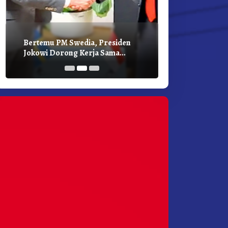
Bertemu PM Swedia, Presiden
Presiden Joko
Jokowi Dorong Kerja Sama
Bilateral Den
Pembangunan Hijau