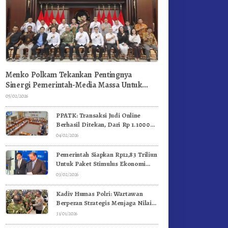
Menko Polkam Tekankan Pentingnya
Sinergi Pemerintah-Media Massa Untuk
Jaga Stabilitas Bangsa
05/02/2026
PPATK: Transaksi Judi Online
Berhasil Ditekan, Dari Rp 1.1000
Triliun Menjadi Rp 268 Triliun
04/02/2026
Pemerintah Siapkan Rp12,83 Triliun
Untuk Paket Stimulus Ekonomi
Kuartal I-2026
03/02/2026
Kadiv Humas Polri: Wartawan
Berperan Strategis Menjaga Nilai
Kebangsaan, Demokrasi, dan NKRI
31/01/2026