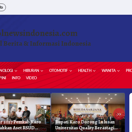
ita
olnewsindonesia.com
l Berita & Informasi Indonesia
NOLOGI
HIBURAN
OTOMOTIF
HEALTH
WANITA
PRO
INI
INFO
VIDEO
»
r 2027 Pemkab Karo
Bupati Karo Dorong Lulusan
D
ahkan Aset RSUD
Universitas Quality Berastagi
B