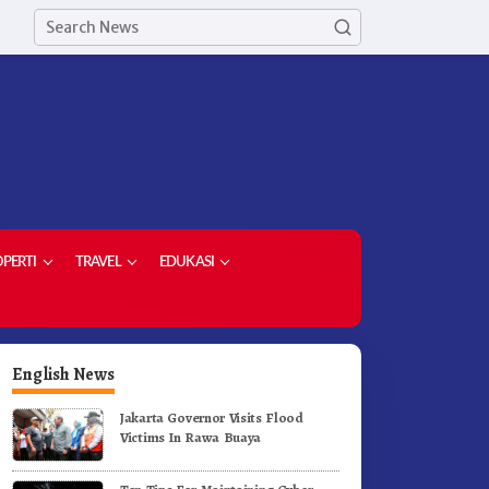
PERTI
TRAVEL
EDUKASI
English News
Jakarta Governor Visits Flood
Victims In Rawa Buaya
orong Komoditas Unggulan,
Di Pelantikan Kepsek Bupati
upati Karo Serahkan 1,2 Juta
Karo Tekankan Kepemimpina