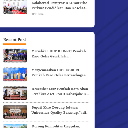
Kolaborasi Pemprov DKI-YouTube
Perkuat Pendidikan Dan Kesehatan
Mental
31/01/2026
Recent Post
Meriahkan HUT RI Ke-81 Pemkab
Karo Gelar Gerak Jalan
Kemerdekaan.!
Menyemarakan HUT Ke-81 RI
Pemkab Karo Gelar Pertandingan
Olahraga
Desember 2027 Pemkab Karo Akan
Serahkan Aset RSUD Kabanjahe Ke
Moderamen GBKP
Bupati Karo Dorong Lulusan
Universitas Quality Berastagi Jadi
Generasi Inovatif dan Berintegritas
Dorong Komoditas Unggulan,