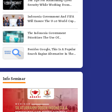
Ten Tips For Maintaining Cyber
enih Kopi Arabika
Profesional Dongkrak Mutu
Security While Working From
Pendidikan
Outside The Office
Indonesia Government And FIFA
Will Ensure The U-20 World Cup
Runs Well And According To FIFA
Standards
The Indonesia Government
Prioritizes The Use Of
Domestically-Produced COVID-19
Vaccines
Besides Google, This Is A Popular
Search Engine Alternative In The
World
Info Seminar