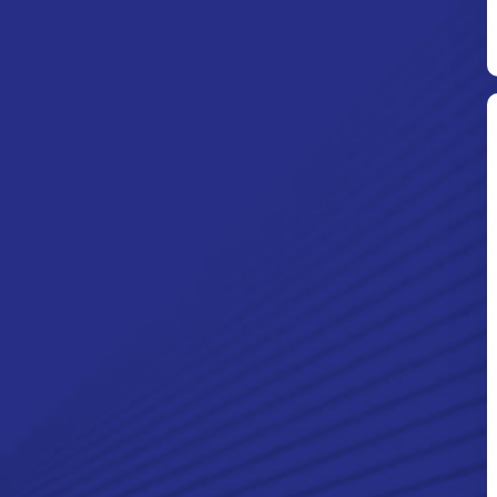
Ditpolsatwa Baharkam Polri Tiba
Di Myanmar, Siap Bantu Korban
Gempa Myanmar