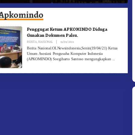
he Ke Moderamen
Jadi Generasi Inovatif dan
B
Berintegritas
Apkomindo
Penggugat Ketum APKOMINDO Diduga
Gunakan Dokumen Palsu.
By
BERITA
,
NASIONAL
|
19/04/2021
Redaksi
Berita Nasional.OLNewsindonesia,Senin(19/04/21) Ketua
Umum Asosiasi Pengusaha Komputer Indonesia
(APKOMINDO) Soegiharto Santoso mengungkapkan