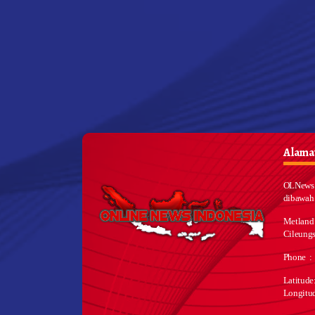
Alamat
OLNews 
dibawah
Metland
Cileungs
Phone :
Latitud
Longitu