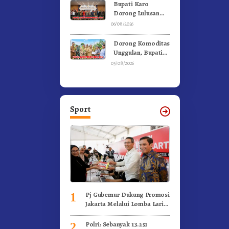
Ke Moderamen
Bupati Karo
GBKP
Dorong Lulusan
Universitas Quality
06/08/2026
Berastagi Jadi
Generasi Inovatif
Dorong Komoditas
dan Berintegritas
Unggulan, Bupati
Karo Serahkan 1,2
05/08/2026
Juta Benih Kopi
Arabika
Sport
Pj Gubernur Dukung Promosi
1
Jakarta Melalui Lomba Lari
Internasional
Polri: Sebanyak 13.251
2