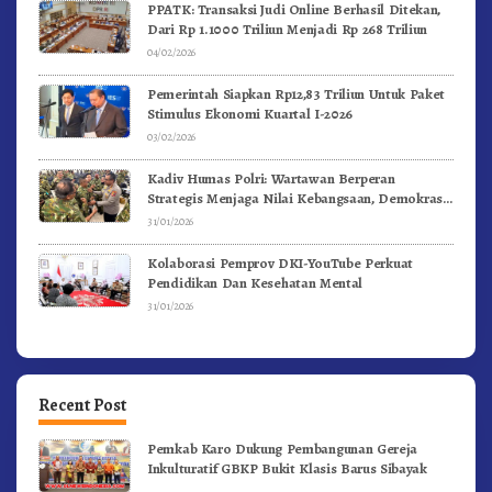
PPATK: Transaksi Judi Online Berhasil Ditekan,
Dari Rp 1.1000 Triliun Menjadi Rp 268 Triliun
04/02/2026
Pemerintah Siapkan Rp12,83 Triliun Untuk Paket
Stimulus Ekonomi Kuartal I-2026
03/02/2026
Kadiv Humas Polri: Wartawan Berperan
Strategis Menjaga Nilai Kebangsaan, Demokrasi,
dan NKRI
31/01/2026
Kolaborasi Pemprov DKI-YouTube Perkuat
Pendidikan Dan Kesehatan Mental
31/01/2026
Recent Post
Pemkab Karo Dukung Pembangunan Gereja
Inkulturatif GBKP Bukit Klasis Barus Sibayak