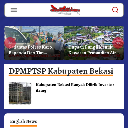
Skip
to
content
«
»
Satlantas Polres Karo,
Dugaan Pungli Menuju
Bapenda Dan Tim
Kawasan Pemandian Air
Lainnya Gelar Oprasi
Panas Semangat Gunung
Sadar Pajak Kenderaan
– Doulu Foto Dan
DPMPTSP Kabupaten Bekasi
Videokan!
Kabupaten Bekasi Banyak Dilirik Investor
Asing
English News