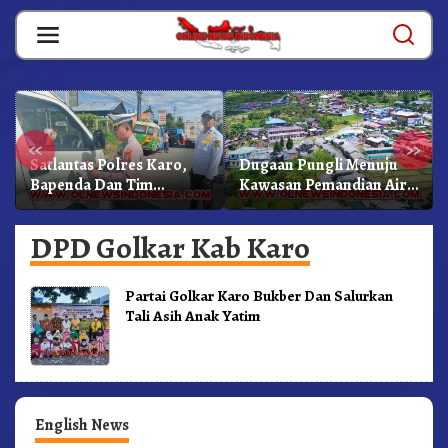
Skip
to
content
«
»
Satlantas Polres Karo,
Dugaan Pungli Menuju
Bapenda Dan Tim
Kawasan Pemandian Air
Lainnya Gelar Oprasi
Panas Semangat Gunung
Sadar Pajak Kenderaan
– Doulu Foto Dan
DPD Golkar Kab Karo
Videokan!
Partai Golkar Karo Bukber Dan Salurkan
Tali Asih Anak Yatim
English News