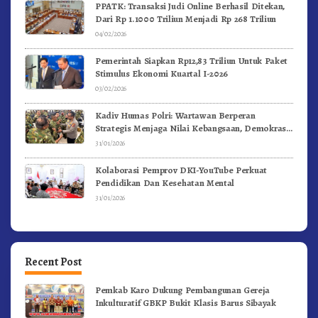
PPATK: Transaksi Judi Online Berhasil Ditekan,
Dari Rp 1.1000 Triliun Menjadi Rp 268 Triliun
04/02/2026
Pemerintah Siapkan Rp12,83 Triliun Untuk Paket
Stimulus Ekonomi Kuartal I-2026
03/02/2026
Kadiv Humas Polri: Wartawan Berperan
Strategis Menjaga Nilai Kebangsaan, Demokrasi,
dan NKRI
31/01/2026
Kolaborasi Pemprov DKI-YouTube Perkuat
Pendidikan Dan Kesehatan Mental
31/01/2026
Recent Post
Pemkab Karo Dukung Pembangunan Gereja
Inkulturatif GBKP Bukit Klasis Barus Sibayak