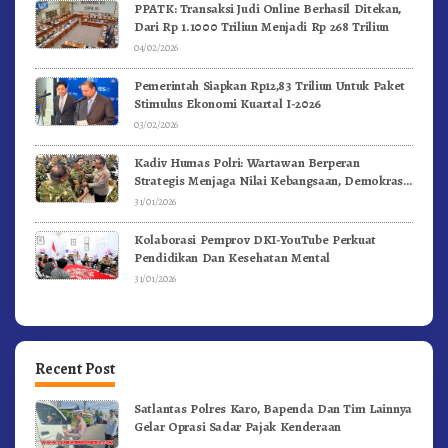
PPATK: Transaksi Judi Online Berhasil Ditekan,
Dari Rp 1.1000 Triliun Menjadi Rp 268 Triliun
04/02/2026
Pemerintah Siapkan Rp12,83 Triliun Untuk Paket
Stimulus Ekonomi Kuartal I-2026
03/02/2026
Kadiv Humas Polri: Wartawan Berperan
Strategis Menjaga Nilai Kebangsaan, Demokrasi,
dan NKRI
31/01/2026
Kolaborasi Pemprov DKI-YouTube Perkuat
Pendidikan Dan Kesehatan Mental
31/01/2026
Recent Post
Satlantas Polres Karo, Bapenda Dan Tim Lainnya
Gelar Oprasi Sadar Pajak Kenderaan