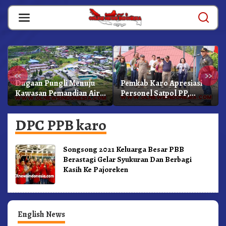
Skip
to
content
«
»
Dugaan Pungli Menuju
Pemkab Karo Apresiasi
Kawasan Pemandian Air
Personel Satpol PP,
Panas Semangat Gunung
Linmas, Dan Pemadam
– Doulu Foto Dan
Kebakaran
DPC PPB karo
Videokan!
Songsong 2021 Keluarga Besar PBB
Berastagi Gelar Syukuran Dan Berbagi
Kasih Ke Pajoreken
English News