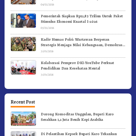
04/02/2026
Pemerintah Siapkan Rp12,83 Triliun Untuk Paket
Stimulus Ekonomi Kuartal I-2026
03/02/2026
Kadiv Humas Polri: Wartawan Berperan
Strategis Menjaga Nilai Kebangsaan, Demokrasi,
dan NKRI
31/01/2026
Kolaborasi Pemprov DKI-YouTube Perkuat
Pendidikan Dan Kesehatan Mental
31/01/2026
Recent Post
Dorong Komoditas Unggulan, Bupati Karo
Serahkan 1,2 Juta Benih Kopi Arabika
Di Pelantikan Kepsek Bupati Karo Tekankan