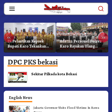
Skip
to
content
«
»
Di Pelantikan Kepsek
Ada 122 Personel Polres
Bupati Karo Tekankan
Karo Rayakan Ulang
Kepemimpinan
Tahun Bersama
Profesional Dongkrak
DPC PKS bekasi
Mutu Pendidikan
Sekitar Pilkada kota Bekasi
English News
Jakarta Governor Visits Flood Victims In Rawa