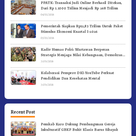
PPATK: Transaksi Judi Online Berhasil Ditekan,
Dari Rp 1.1000 Triliun Menjadi Rp 268 Triliun
04/02/2026
Pemerintah Siapkan Rp12,83 Triliun Untuk Paket
Stimulus Ekonomi Kuartal I-2026
03/02/2026
Kadiv Humas Polri: Wartawan Berperan
Strategis Menjaga Nilai Kebangsaan, Demokrasi,
dan NKRI
31/01/2026
Kolaborasi Pemprov DKI-YouTube Perkuat
Pendidikan Dan Kesehatan Mental
31/01/2026
Recent Post
Pemkab Karo Dukung Pembangunan Gereja
Inkulturatif GBKP Bukit Klasis Barus Sibayak