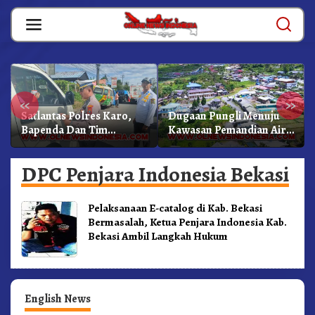
Skip
to
content
«
»
Satlantas Polres Karo,
Dugaan Pungli Menuju
Bapenda Dan Tim
Kawasan Pemandian Air
Lainnya Gelar Oprasi
Panas Semangat Gunung
Sadar Pajak Kenderaan
– Doulu Foto Dan
DPC Penjara Indonesia Bekasi
Videokan!
Pelaksanaan E-catalog di Kab. Bekasi
Bermasalah, Ketua Penjara Indonesia Kab.
Bekasi Ambil Langkah Hukum
English News