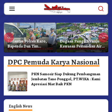
Skip
to
content
«
»
Satlantas Polres Karo,
Dugaan Pungli Menuju
Bapenda Dan Tim
Kawasan Pemandian Air
Lainnya Gelar Oprasi
Panas Semangat Gunung
Sadar Pajak Kenderaan
– Doulu Foto Dan
DPC Pemuda Karya Nasional
Videokan!
PKN Samosir Siap Dukung Pembangunan
Jembatan Tano Ponggol, PT.WIKA : Kami
Apresiasi Niat Baik PKN
English News