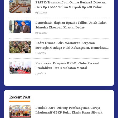
PPATK: Transaksi Judi Online Berhasil Ditekan,
Dari Rp 1.1000 Triliun Menjadi Rp 268 Triliun
04/02/2026
Pemerintah Siapkan Rp12,83 Triliun Untuk Paket
Stimulus Ekonomi Kuartal I-2026
03/02/2026
Kadiv Humas Polri: Wartawan Berperan
Strategis Menjaga Nilai Kebangsaan, Demokrasi,
dan NKRI
31/01/2026
Kolaborasi Pemprov DKI-YouTube Perkuat
Pendidikan Dan Kesehatan Mental
31/01/2026
Recent Post
Pemkab Karo Dukung Pembangunan Gereja
Inkulturatif GBKP Bukit Klasis Barus Sibayak