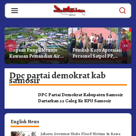
Skip
to
content
«
»
Dugaan Pungli Menuju
Pemkab Karo Apresiasi
Kawasan Pemandian Air
Personel Satpol PP,
Panas Semangat Gunung
Linmas, Dan Pemadam
– Doulu Foto Dan
Kebakaran
Dpc partai demokrat kab
Videokan!
samosir
DPC Partai Demokrat Kabupaten Samosir
Dartarkan 25 Caleg Ke KPU Samosir
English News
Jakarta Governor Visits Flood Victims In Rawa