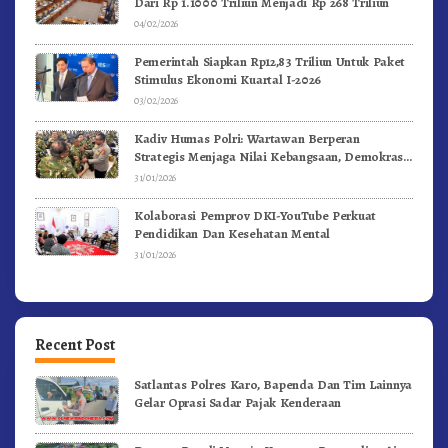
Dari Rp 1.1000 Triliun Menjadi Rp 268 Triliun
04/02/2026
Pemerintah Siapkan Rp12,83 Triliun Untuk Paket
Stimulus Ekonomi Kuartal I-2026
03/02/2026
Kadiv Humas Polri: Wartawan Berperan
Strategis Menjaga Nilai Kebangsaan, Demokrasi,
dan NKRI
31/01/2026
Kolaborasi Pemprov DKI-YouTube Perkuat
Pendidikan Dan Kesehatan Mental
31/01/2026
Recent Post
Satlantas Polres Karo, Bapenda Dan Tim Lainnya
Gelar Oprasi Sadar Pajak Kenderaan