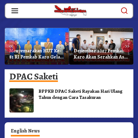
Skip
to
content
«
»
Menyemarakan HUT Ke-
Desember 2027 Pemkab
81 RI Pemkab Karo Gelar
Karo Akan Serahkan Aset
Pertandingan Olahraga
RSUD Kabanjahe Ke
Moderamen GBKP
DPAC Saketi
BPPKB DPAC Saketi Rayakan Hari Ulang
Tahun dengan Cara Tasakuran
English News