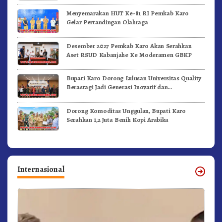
Menyemarakan HUT Ke-81 RI Pemkab Karo
Gelar Pertandingan Olahraga
Desember 2027 Pemkab Karo Akan Serahkan
Aset RSUD Kabanjahe Ke Moderamen GBKP
Bupati Karo Dorong Lulusan Universitas Quality
Berastagi Jadi Generasi Inovatif dan
Berintegritas
Dorong Komoditas Unggulan, Bupati Karo
Serahkan 1,2 Juta Benih Kopi Arabika
Internasional