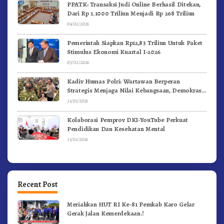
PPATK: Transaksi Judi Online Berhasil Ditekan,
Dari Rp 1.1000 Triliun Menjadi Rp 268 Triliun
04/02/2026
Pemerintah Siapkan Rp12,83 Triliun Untuk Paket
Stimulus Ekonomi Kuartal I-2026
03/02/2026
Kadiv Humas Polri: Wartawan Berperan
Strategis Menjaga Nilai Kebangsaan, Demokrasi,
dan NKRI
31/01/2026
Kolaborasi Pemprov DKI-YouTube Perkuat
Pendidikan Dan Kesehatan Mental
31/01/2026
Recent Post
Meriahkan HUT RI Ke-81 Pemkab Karo Gelar
Gerak Jalan Kemerdekaan.!