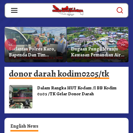
Skip
to
content
«
»
Satlantas Polres Karo,
Dugaan Pungli Menuju
Bapenda Dan Tim
Kawasan Pemandian Air
Lainnya Gelar Oprasi
Panas Semangat Gunung
Sadar Pajak Kenderaan
– Doulu Foto Dan
donor darah kodim0205/tk
Videokan!
Dalam Rangka HUT Kodam /I BB Kodim
0205 /TK Gelar Donor Darah
English News