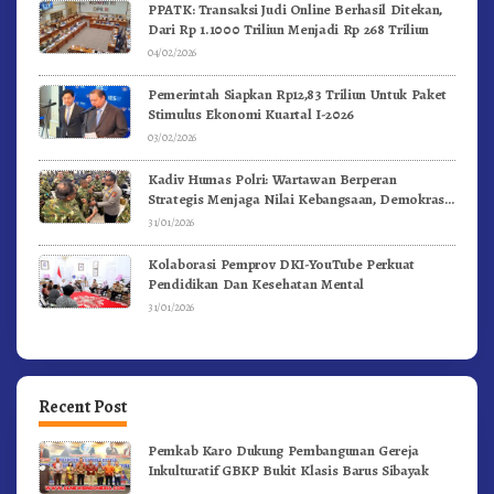
PPATK: Transaksi Judi Online Berhasil Ditekan,
Dari Rp 1.1000 Triliun Menjadi Rp 268 Triliun
04/02/2026
Pemerintah Siapkan Rp12,83 Triliun Untuk Paket
Stimulus Ekonomi Kuartal I-2026
03/02/2026
Kadiv Humas Polri: Wartawan Berperan
Strategis Menjaga Nilai Kebangsaan, Demokrasi,
dan NKRI
31/01/2026
Kolaborasi Pemprov DKI-YouTube Perkuat
Pendidikan Dan Kesehatan Mental
31/01/2026
Recent Post
Pemkab Karo Dukung Pembangunan Gereja
Inkulturatif GBKP Bukit Klasis Barus Sibayak