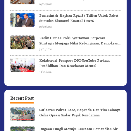
04/02/2026
Pemerintah Siapkan Rp12,83 Triliun Untuk Paket
Stimulus Ekonomi Kuartal I-2026
03/02/2026
Kadiv Humas Polri: Wartawan Berperan
Strategis Menjaga Nilai Kebangsaan, Demokrasi,
dan NKRI
31/01/2026
Kolaborasi Pemprov DKI-YouTube Perkuat
Pendidikan Dan Kesehatan Mental
31/01/2026
Recent Post
Satlantas Polres Karo, Bapenda Dan Tim Lainnya
Gelar Oprasi Sadar Pajak Kenderaan
Dugaan Pungli Menuju Kawasan Pemandian Air