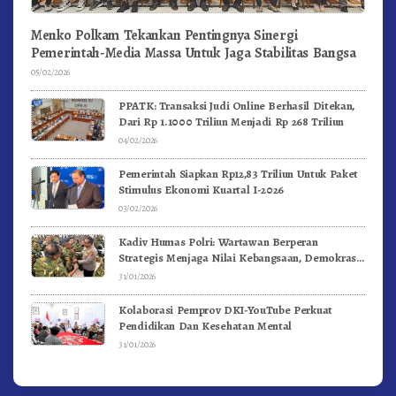
Menko Polkam Tekankan Pentingnya Sinergi
Pemerintah-Media Massa Untuk Jaga Stabilitas Bangsa
05/02/2026
PPATK: Transaksi Judi Online Berhasil Ditekan,
Dari Rp 1.1000 Triliun Menjadi Rp 268 Triliun
04/02/2026
Pemerintah Siapkan Rp12,83 Triliun Untuk Paket
Stimulus Ekonomi Kuartal I-2026
03/02/2026
Kadiv Humas Polri: Wartawan Berperan
Strategis Menjaga Nilai Kebangsaan, Demokrasi,
dan NKRI
31/01/2026
Kolaborasi Pemprov DKI-YouTube Perkuat
Pendidikan Dan Kesehatan Mental
31/01/2026