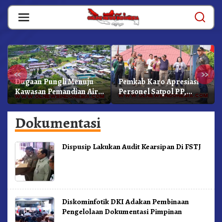
Skip
to
content
«
»
Dugaan Pungli Menuju
Pemkab Karo Apresiasi
Kawasan Pemandian Air
Personel Satpol PP,
Panas Semangat Gunung
Linmas, Dan Pemadam
– Doulu Foto Dan
Kebakaran
Dokumentasi
Videokan!
Dispusip Lakukan Audit Kearsipan Di FSTJ
Diskominfotik DKI Adakan Pembinaan
Pengelolaan Dokumentasi Pimpinan