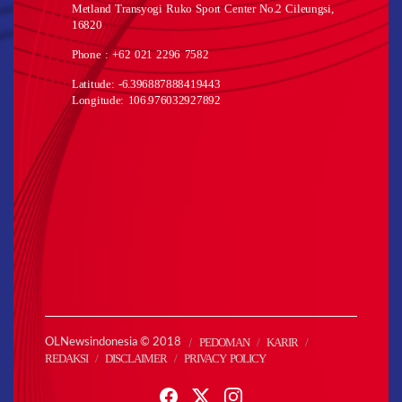
Metland Transyogi Ruko Sport Center No.2 Cileungsi,
16820
Phone : +62 021 2296 7582
Latitude: -6.396887888419443
Longitude: 106.976032927892
PEDOMAN
KARIR
OLNewsindonesia © 2018
REDAKSI
DISCLAIMER
PRIVACY POLICY