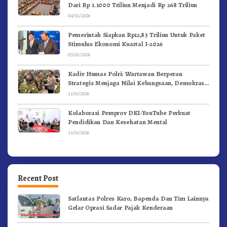
Dari Rp 1.1000 Triliun Menjadi Rp 268 Triliun
04/02/2026
Pemerintah Siapkan Rp12,83 Triliun Untuk Paket
Stimulus Ekonomi Kuartal I-2026
03/02/2026
Kadiv Humas Polri: Wartawan Berperan
Strategis Menjaga Nilai Kebangsaan, Demokrasi,
dan NKRI
31/01/2026
Kolaborasi Pemprov DKI-YouTube Perkuat
Pendidikan Dan Kesehatan Mental
31/01/2026
Recent Post
Satlantas Polres Karo, Bapenda Dan Tim Lainnya
Gelar Oprasi Sadar Pajak Kenderaan