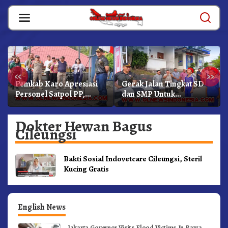
Skip
to
content
«
»
Pemkab Karo Apresiasi
Gerak Jalan Tingkat SD
Personel Satpol PP,
dan SMP Untuk
Linmas, Dan Pemadam
Meriahkan HUT RI Ke-81
Kebakaran
Dibuka Sekda Karo
Dokter Hewan Bagus
Cileungsi
Bakti Sosial Indovetcare Cileungsi, Steril
Kucing Gratis
English News
Jakarta Governor Visits Flood Victims In Rawa