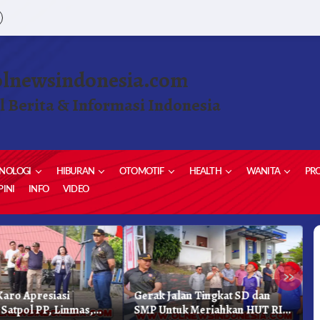
olnewsindonesia.com
l Berita & Informasi Indonesia
NOLOGI
HIBURAN
OTOMOTIF
HEALTH
WANITA
PRO
INI
INFO
VIDEO
»
aro Apresiasi
Gerak Jalan Tingkat SD dan
K
 Satpol PP, Linmas,
SMP Untuk Meriahkan HUT RI
K