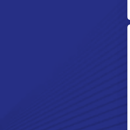
Ditpolsatwa Baharkam Polri Tiba
Di Myanmar, Siap Bantu Korban
Gempa Myanmar