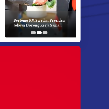
Bertemu PM Swedia, Presiden
Presiden Joko
Jokowi Dorong Kerja Sama
Bilateral Den
Pembangunan Hijau