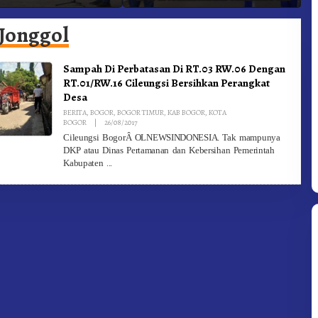
adam Kebakaran
Ke-81 Dibuka Sekda Karo
B
Jonggol
Sampah Di Perbatasan Di RT.03 RW.06 Dengan
RT.01/RW.16 Cileungsi Bersihkan Perangkat
Desa
BERITA
,
BOGOR
,
BOGOR TIMUR
,
KAB BOGOR
,
KOTA
By
BOGOR
|
26/08/2017
Redaksi
Cileungsi BogorÂ OLNEWSINDONESIA. Tak mampunya
DKP atau Dinas Pertamanan dan Kebersihan Pemerintah
Kabupaten