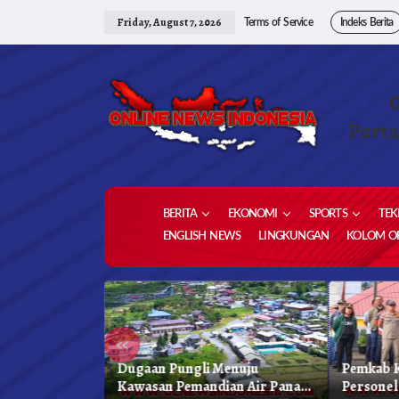
Skip
to
Friday, August 7, 2026
Terms of Service
Indeks Berita
content
Porta
BERITA
EKONOMI
SPORTS
TEK
ENGLISH NEWS
LINGKUNGAN
KOLOM OP
«
 Karo, Bapenda
Dugaan Pungli Menuju
Pemkab K
 Gelar Oprasi
Kawasan Pemandian Air Panas
Personel