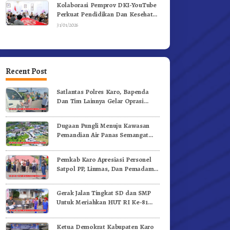
Kolaborasi Pemprov DKI-YouTube
Perkuat Pendidikan Dan Kesehatan
Mental
31/01/2026
Recent Post
Satlantas Polres Karo, Bapenda
Dan Tim Lainnya Gelar Oprasi
Sadar Pajak Kenderaan
Dugaan Pungli Menuju Kawasan
Pemandian Air Panas Semangat
Gunung – Doulu Foto Dan
Videokan!
Pemkab Karo Apresiasi Personel
Satpol PP, Linmas, Dan Pemadam
Kebakaran
Gerak Jalan Tingkat SD dan SMP
Untuk Meriahkan HUT RI Ke-81
Dibuka Sekda Karo
Ketua Demokrat Kabupaten Karo