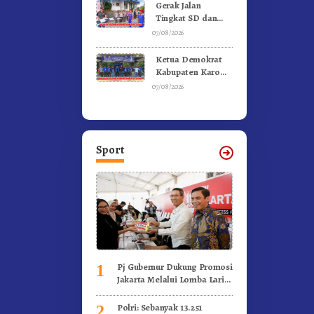
Kebakaran
Gerak Jalan
Tingkat SD dan
SMP Untuk
07/08/2026
Meriahkan HUT RI
Ke-81 Dibuka
Ketua Demokrat
Sekda Karo
Kabupaten Karo
Pimpin Laskar Biru
07/08/2026
Bergerak.!
Sport
Pj Gubernur Dukung Promosi
1
Jakarta Melalui Lomba Lari
Internasional
Polri: Sebanyak 13.251
2