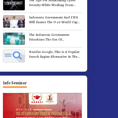
Ten Tips For Maintaining Cyber
ergerak.!
Jalan Kemerdekaan.!
Security While Working From
Outside The Office
Indonesia Government And FIFA
Will Ensure The U-20 World Cup
Runs Well And According To FIFA
Standards
The Indonesia Government
Prioritizes The Use Of
Domestically-Produced COVID-19
Vaccines
Besides Google, This Is A Popular
Search Engine Alternative In The
World
Info Seminar