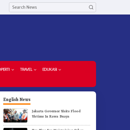
PERTI
TRAVEL
EDUKASI
English News
Jakarta Governor Visits Flood
Victims In Rawa Buaya
etua Demokrat Kabupaten
Meriahkan HUT RI Ke-81
aro Pimpin Laskar Biru
Pemkab Karo Gelar Gerak