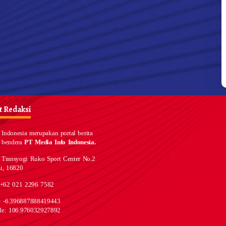
 Redaksi
Indonesia merupakan portal berita
 bendera
PT Media Info Indonesia.
 Transyogi Ruko Sport Center No.2
i, 16820
 +62 021 2296 7582
e: -6.396887888419443
de: 106.976032927892