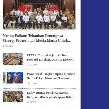
Menko Polkam Tekankan Pentingnya
Sinergi Pemerintah-Media Massa Untuk
Jaga Stabilitas Bangsa
05/02/2026
PPATK: Transaksi Judi Online
Berhasil Ditekan, Dari Rp 1.1000
Triliun Menjadi Rp 268 Triliun
04/02/2026
Pemerintah Siapkan Rp12,83 Triliun
Untuk Paket Stimulus Ekonomi
Kuartal I-2026
03/02/2026
Kadiv Humas Polri: Wartawan
Berperan Strategis Menjaga Nilai
Kebangsaan, Demokrasi, dan NKRI
31/01/2026