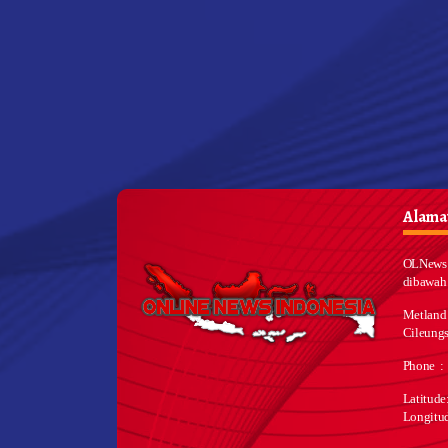
Alamat
OLNews 
dibawah
Metland
Cileungs
Phone :
Latitud
Longitu