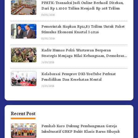
PPATK: Transaksi Judi Online Berhasil Ditekan,
Dari Rp 1.1000 Triliun Menjadi Rp 268 Triliun
04/02/2026
Pemerintah Siapkan Rp12,83 Triliun Untuk Paket
Stimulus Ekonomi Kuartal I-2026
03/02/2026
Kadiv Humas Polri: Wartawan Berperan
Strategis Menjaga Nilai Kebangsaan, Demokrasi,
dan NKRI
31/01/2026
Kolaborasi Pemprov DKI-YouTube Perkuat
Pendidikan Dan Kesehatan Mental
31/01/2026
Recent Post
Pemkab Karo Dukung Pembangunan Gereja
Inkulturatif GBKP Bukit Klasis Barus Sibayak