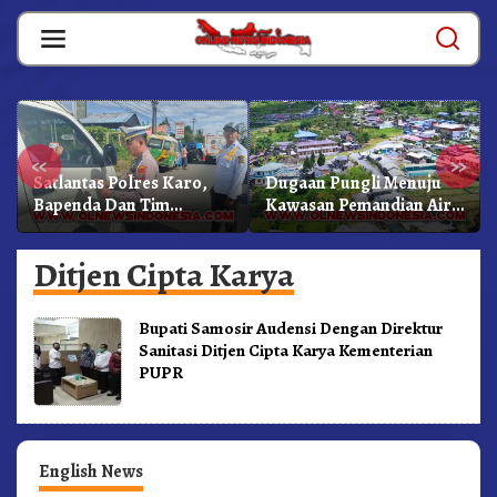
Skip
to
content
«
»
Satlantas Polres Karo,
Dugaan Pungli Menuju
Bapenda Dan Tim
Kawasan Pemandian Air
Lainnya Gelar Oprasi
Panas Semangat Gunung
Sadar Pajak Kenderaan
– Doulu Foto Dan
Ditjen Cipta Karya
Videokan!
Bupati Samosir Audensi Dengan Direktur
Sanitasi Ditjen Cipta Karya Kementerian
PUPR
English News