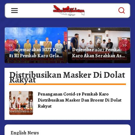
Skip
to
content
«
»
Menyemarakan HUT Ke-
Desember 2027 Pemkab
81 RI Pemkab Karo Gelar
Karo Akan Serahkan Aset
Pertandingan Olahraga
RSUD Kabanjahe Ke
Moderamen GBKP
Distribusikan Masker Di Dolat
Rakyat
Penanganan Covid-19 Pemkab Karo
Distribusikan Masker Dan Brosur Di Dolat
Rakyat
English News