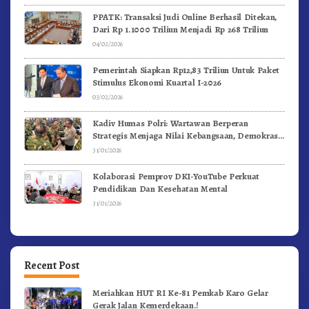
PPATK: Transaksi Judi Online Berhasil Ditekan,
Dari Rp 1.1000 Triliun Menjadi Rp 268 Triliun
04/02/2026
Pemerintah Siapkan Rp12,83 Triliun Untuk Paket
Stimulus Ekonomi Kuartal I-2026
03/02/2026
Kadiv Humas Polri: Wartawan Berperan
Strategis Menjaga Nilai Kebangsaan, Demokrasi,
dan NKRI
31/01/2026
Kolaborasi Pemprov DKI-YouTube Perkuat
Pendidikan Dan Kesehatan Mental
31/01/2026
Recent Post
Meriahkan HUT RI Ke-81 Pemkab Karo Gelar
Gerak Jalan Kemerdekaan.!