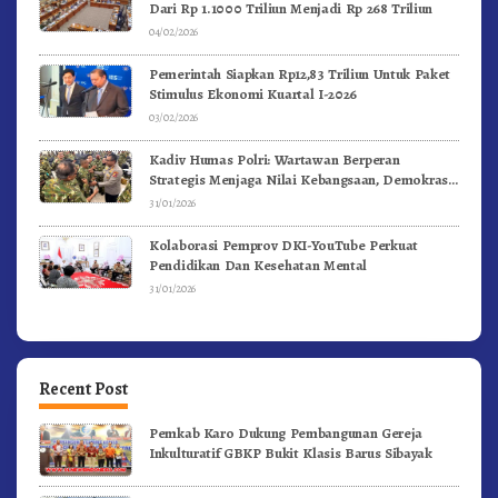
Dari Rp 1.1000 Triliun Menjadi Rp 268 Triliun
04/02/2026
Pemerintah Siapkan Rp12,83 Triliun Untuk Paket
Stimulus Ekonomi Kuartal I-2026
03/02/2026
Kadiv Humas Polri: Wartawan Berperan
Strategis Menjaga Nilai Kebangsaan, Demokrasi,
dan NKRI
31/01/2026
Kolaborasi Pemprov DKI-YouTube Perkuat
Pendidikan Dan Kesehatan Mental
31/01/2026
Recent Post
Pemkab Karo Dukung Pembangunan Gereja
Inkulturatif GBKP Bukit Klasis Barus Sibayak