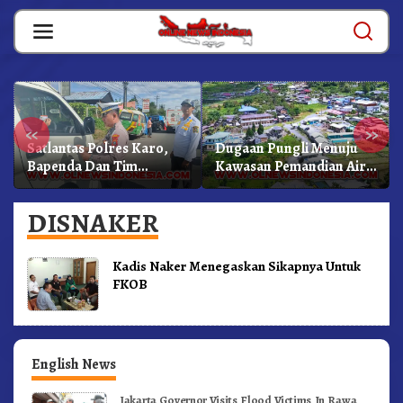
Skip
to
content
«
»
Satlantas Polres Karo,
Dugaan Pungli Menuju
Bapenda Dan Tim
Kawasan Pemandian Air
Lainnya Gelar Oprasi
Panas Semangat Gunung
Sadar Pajak Kenderaan
– Doulu Foto Dan
DISNAKER
Videokan!
Kadis Naker Menegaskan Sikapnya Untuk
FKOB
English News
Jakarta Governor Visits Flood Victims In Rawa