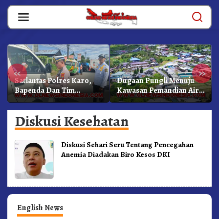
Skip
to
content
«
»
Satlantas Polres Karo,
Dugaan Pungli Menuju
Bapenda Dan Tim
Kawasan Pemandian Air
Lainnya Gelar Oprasi
Panas Semangat Gunung
Sadar Pajak Kenderaan
– Doulu Foto Dan
Diskusi Kesehatan
Videokan!
Diskusi Sehari Seru Tentang Pencegahan
Anemia Diadakan Biro Kesos DKI
English News