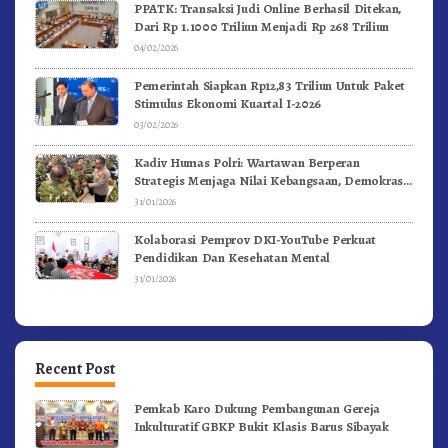
PPATK: Transaksi Judi Online Berhasil Ditekan,
Dari Rp 1.1000 Triliun Menjadi Rp 268 Triliun
04/02/2026
Pemerintah Siapkan Rp12,83 Triliun Untuk Paket
Stimulus Ekonomi Kuartal I-2026
03/02/2026
Kadiv Humas Polri: Wartawan Berperan
Strategis Menjaga Nilai Kebangsaan, Demokrasi,
dan NKRI
31/01/2026
Kolaborasi Pemprov DKI-YouTube Perkuat
Pendidikan Dan Kesehatan Mental
31/01/2026
Recent Post
Pemkab Karo Dukung Pembangunan Gereja
Inkulturatif GBKP Bukit Klasis Barus Sibayak