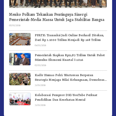
Menko Polkam Tekankan Pentingnya Sinergi
Pemerintah-Media Massa Untuk Jaga Stabilitas Bangsa
05/02/2026
PPATK: Transaksi Judi Online Berhasil Ditekan,
Dari Rp 1.1000 Triliun Menjadi Rp 268 Triliun
04/02/2026
Pemerintah Siapkan Rp12,83 Triliun Untuk Paket
Stimulus Ekonomi Kuartal I-2026
03/02/2026
Kadiv Humas Polri: Wartawan Berperan
Strategis Menjaga Nilai Kebangsaan, Demokrasi,
dan NKRI
31/01/2026
Kolaborasi Pemprov DKI-YouTube Perkuat
Pendidikan Dan Kesehatan Mental
31/01/2026