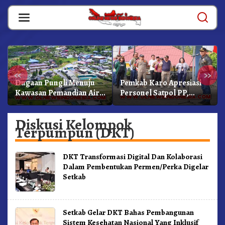
Skip
to
content
«
»
Dugaan Pungli Menuju
Pemkab Karo Apresiasi
Kawasan Pemandian Air
Personel Satpol PP,
Panas Semangat Gunung
Linmas, Dan Pemadam
– Doulu Foto Dan
Kebakaran
Diskusi Kelompok
Videokan!
Terpumpun (DKT)
DKT Transformasi Digital Dan Kolaborasi
Dalam Pembentukan Permen/Perka Digelar
Setkab
Setkab Gelar DKT Bahas Pembangunan
Sistem Kesehatan Nasional Yang Inklusif