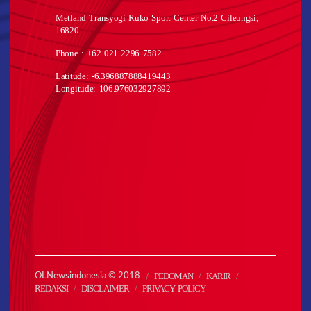
Metland Transyogi Ruko Sport Center No.2 Cileungsi,
16820
Phone : +62 021 2296 7582
Latitude: -6.396887888419443
Longitude: 106.976032927892
PEDOMAN
KARIR
OLNewsindonesia © 2018
REDAKSI
DISCLAIMER
PRIVACY POLICY