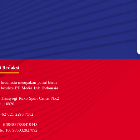
 Redaksi
Indonesia merupakan portal berita
 bendera
PT Media Info Indonesia.
 Transyogi Ruko Sport Center No.2
i, 16820
 +62 021 2296 7582
e: -6.396887888419443
de: 106.976032927892