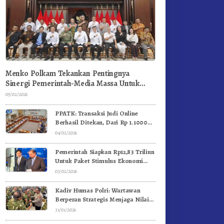
Menko Polkam Tekankan Pentingnya
Sinergi Pemerintah-Media Massa Untuk
Jaga Stabilitas Bangsa
05/02/2026
PPATK: Transaksi Judi Online
Berhasil Ditekan, Dari Rp 1.1000
Triliun Menjadi Rp 268 Triliun
04/02/2026
Pemerintah Siapkan Rp12,83 Triliun
Untuk Paket Stimulus Ekonomi
Kuartal I-2026
03/02/2026
Kadiv Humas Polri: Wartawan
Berperan Strategis Menjaga Nilai
Kebangsaan, Demokrasi, dan NKRI
31/01/2026