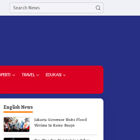
PERTI
TRAVEL
EDUKASI
English News
Jakarta Governor Visits Flood
Victims In Rawa Buaya
erak Jalan Tingkat SD dan
Ketua Demokrat Kabupaten
MP Untuk Meriahkan HUT RI
Karo Pimpin Laskar Biru