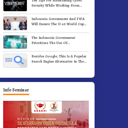
Ten Tips For Maintaining Cyber
e-81 Dibuka Sekda Karo
Bergerak.!
Security While Working From
Outside The Office
Indonesia Government And FIFA
Will Ensure The U-20 World Cup
Runs Well And According To FIFA
Standards
The Indonesia Government
Prioritizes The Use Of
Domestically-Produced COVID-19
Vaccines
Besides Google, This Is A Popular
Search Engine Alternative In The
World
Info Seminar