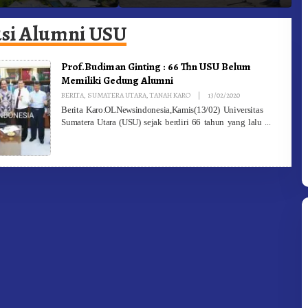
 Gunung – Doulu Foto
Dan Pemadam Kebakaran
K
okan!
usi Alumni USU
Prof.Budiman Ginting : 66 Thn USU Belum
Memiliki Gedung Alumni
By
BERITA
,
SUMATERA UTARA
,
TANAH KARO
|
13/02/2020
Redaksi
Berita Karo.OLNewsindonesia,Kamis(13/02) Universitas
Sumatera Utara (USU) sejak berdiri 66 tahun yang lalu