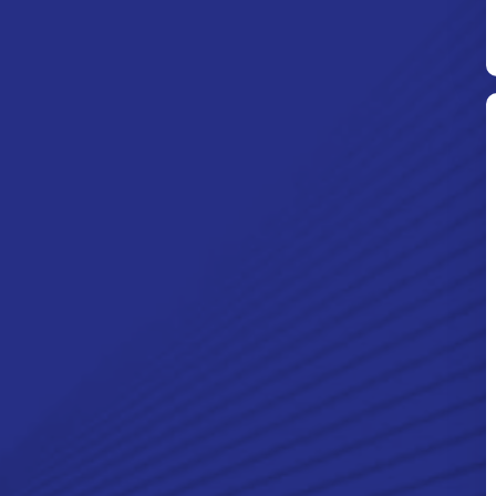
Ditpolsatwa Baharkam Polri Tiba
Di Myanmar, Siap Bantu Korban
Gempa Myanmar