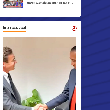
Untuk Meriahkan HUT RI Ke-81
Dibuka Sekda Karo
Internasional