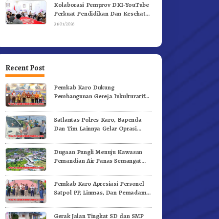
Kolaborasi Pemprov DKI-YouTube
Perkuat Pendidikan Dan Kesehatan
Mental
31/01/2026
Recent Post
Pemkab Karo Dukung
Pembangunan Gereja Inkulturatif
GBKP Bukit Klasis Barus Sibayak
Satlantas Polres Karo, Bapenda
Dan Tim Lainnya Gelar Oprasi
Sadar Pajak Kenderaan
Dugaan Pungli Menuju Kawasan
Pemandian Air Panas Semangat
Gunung – Doulu Foto Dan
Videokan!
Pemkab Karo Apresiasi Personel
Satpol PP, Linmas, Dan Pemadam
Kebakaran
Gerak Jalan Tingkat SD dan SMP