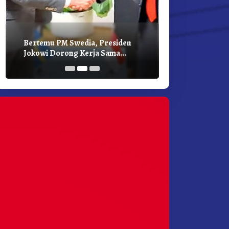
Bertemu PM Swedia, Presiden
Presiden Joko
Jokowi Dorong Kerja Sama
Bilateral Den
Pembangunan Hijau