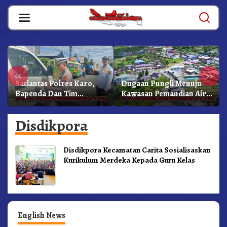
Skip
to
content
«
»
Satlantas Polres Karo,
Dugaan Pungli Menuju
Bapenda Dan Tim
Kawasan Pemandian Air
Lainnya Gelar Oprasi
Panas Semangat Gunung
Sadar Pajak Kenderaan
– Doulu Foto Dan
Disdikpora
Videokan!
Disdikpora Kecamatan Carita Sosialisaskan
Kurikulum Merdeka Kepada Guru Kelas
English News