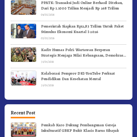
PPATK: Transaksi Judi Online Berhasil Ditekan,
Dari Rp 1.1000 Triliun Menjadi Rp 268 Triliun
04/02/2026
Pemerintah Siapkan Rp12,83 Triliun Untuk Paket
Stimulus Ekonomi Kuartal I-2026
03/02/2026
Kadiv Humas Polri: Wartawan Berperan
Strategis Menjaga Nilai Kebangsaan, Demokrasi,
dan NKRI
31/01/2026
Kolaborasi Pemprov DKI-YouTube Perkuat
Pendidikan Dan Kesehatan Mental
31/01/2026
Recent Post
Pemkab Karo Dukung Pembangunan Gereja
Inkulturatif GBKP Bukit Klasis Barus Sibayak