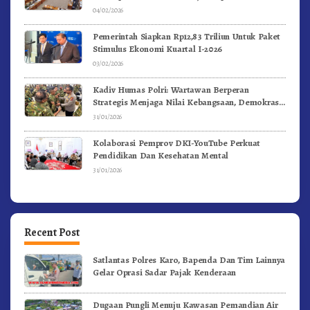
04/02/2026
Pemerintah Siapkan Rp12,83 Triliun Untuk Paket
Stimulus Ekonomi Kuartal I-2026
03/02/2026
Kadiv Humas Polri: Wartawan Berperan
Strategis Menjaga Nilai Kebangsaan, Demokrasi,
dan NKRI
31/01/2026
Kolaborasi Pemprov DKI-YouTube Perkuat
Pendidikan Dan Kesehatan Mental
31/01/2026
Recent Post
Satlantas Polres Karo, Bapenda Dan Tim Lainnya
Gelar Oprasi Sadar Pajak Kenderaan
Dugaan Pungli Menuju Kawasan Pemandian Air