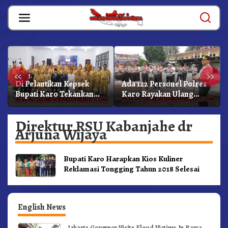
Skip
to
content
«
»
Di Pelantikan Kepsek
Ada 122 Personel Polres
Bupati Karo Tekankan
Karo Rayakan Ulang
Kepemimpinan
Tahun Bersama
Profesional Dongkrak
Direktur RSU Kabanjahe dr
Mutu Pendidikan
Arjuna Wijaya
Bupati Karo Harapkan Kios Kuliner
Reklamasi Tongging Tahun 2018 Selesai
English News
Jakarta Governor Visits Flood Victims In Rawa