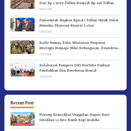
Dari Rp 1.1000 Triliun Menjadi Rp 268 Triliun
04/02/2026
Pemerintah Siapkan Rp12,83 Triliun Untuk Paket
Stimulus Ekonomi Kuartal I-2026
03/02/2026
Kadiv Humas Polri: Wartawan Berperan
Strategis Menjaga Nilai Kebangsaan, Demokrasi,
dan NKRI
31/01/2026
Kolaborasi Pemprov DKI-YouTube Perkuat
Pendidikan Dan Kesehatan Mental
31/01/2026
Recent Post
Dorong Komoditas Unggulan, Bupati Karo
Serahkan 1,2 Juta Benih Kopi Arabika