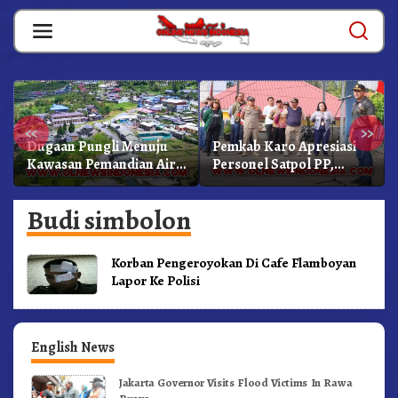
Skip
to
content
«
»
Dugaan Pungli Menuju
Pemkab Karo Apresiasi
Kawasan Pemandian Air
Personel Satpol PP,
Panas Semangat Gunung
Linmas, Dan Pemadam
– Doulu Foto Dan
Kebakaran
Budi simbolon
Videokan!
Korban Pengeroyokan Di Cafe Flamboyan
Lapor Ke Polisi
English News
Jakarta Governor Visits Flood Victims In Rawa