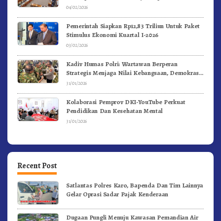
04/02/2026
Pemerintah Siapkan Rp12,83 Triliun Untuk Paket
Stimulus Ekonomi Kuartal I-2026
03/02/2026
Kadiv Humas Polri: Wartawan Berperan
Strategis Menjaga Nilai Kebangsaan, Demokrasi,
dan NKRI
31/01/2026
Kolaborasi Pemprov DKI-YouTube Perkuat
Pendidikan Dan Kesehatan Mental
31/01/2026
Recent Post
Satlantas Polres Karo, Bapenda Dan Tim Lainnya
Gelar Oprasi Sadar Pajak Kenderaan
Dugaan Pungli Menuju Kawasan Pemandian Air