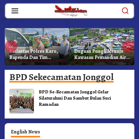
Skip
to
content
«
»
Satlantas Polres Karo,
Dugaan Pungli Menuju
Bapenda Dan Tim
Kawasan Pemandian Air
Lainnya Gelar Oprasi
Panas Semangat Gunung
Sadar Pajak Kenderaan
– Doulu Foto Dan
BPD Sekecamatan Jonggol
Videokan!
BPD Se-Kecamatan Jonggol Gelar
Silaturahmi Dan Sambut Bulan Suci
Ramadan
English News