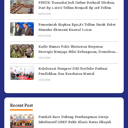
PPATK: Transaksi Judi Online Berhasil Ditekan,
Dari Rp 1.1000 Triliun Menjadi Rp 268 Triliun
04/02/2026
Pemerintah Siapkan Rp12,83 Triliun Untuk Paket
Stimulus Ekonomi Kuartal I-2026
03/02/2026
Kadiv Humas Polri: Wartawan Berperan
Strategis Menjaga Nilai Kebangsaan, Demokrasi,
dan NKRI
31/01/2026
Kolaborasi Pemprov DKI-YouTube Perkuat
Pendidikan Dan Kesehatan Mental
31/01/2026
Recent Post
Pemkab Karo Dukung Pembangunan Gereja
Inkulturatif GBKP Bukit Klasis Barus Sibayak