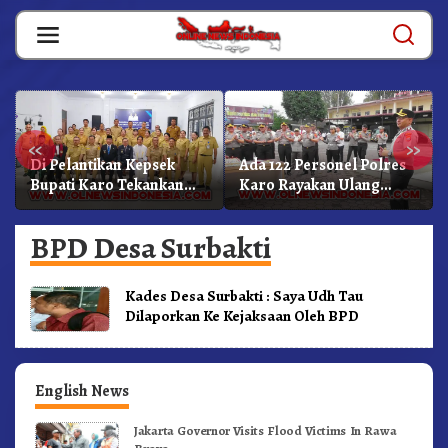
Skip
to
content
«
»
Di Pelantikan Kepsek
Ada 122 Personel Polres
Bupati Karo Tekankan
Karo Rayakan Ulang
Kepemimpinan
Tahun Bersama
Profesional Dongkrak
BPD Desa Surbakti
Mutu Pendidikan
Kades Desa Surbakti : Saya Udh Tau
Dilaporkan Ke Kejaksaan Oleh BPD
English News
Jakarta Governor Visits Flood Victims In Rawa