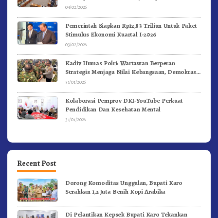
04/02/2026
Pemerintah Siapkan Rp12,83 Triliun Untuk Paket
Stimulus Ekonomi Kuartal I-2026
03/02/2026
Kadiv Humas Polri: Wartawan Berperan
Strategis Menjaga Nilai Kebangsaan, Demokrasi,
dan NKRI
31/01/2026
Kolaborasi Pemprov DKI-YouTube Perkuat
Pendidikan Dan Kesehatan Mental
31/01/2026
Recent Post
Dorong Komoditas Unggulan, Bupati Karo
Serahkan 1,2 Juta Benih Kopi Arabika
Di Pelantikan Kepsek Bupati Karo Tekankan