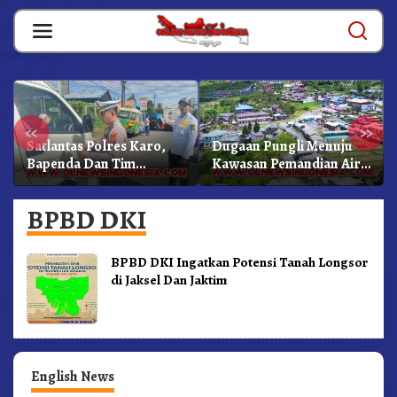
Skip
to
content
«
»
Satlantas Polres Karo,
Dugaan Pungli Menuju
Bapenda Dan Tim
Kawasan Pemandian Air
Lainnya Gelar Oprasi
Panas Semangat Gunung
Sadar Pajak Kenderaan
– Doulu Foto Dan
BPBD DKI
Videokan!
BPBD DKI Ingatkan Potensi Tanah Longsor
di Jaksel Dan Jaktim
English News