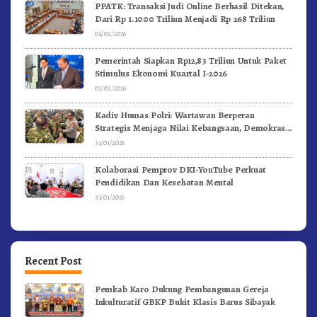
PPATK: Transaksi Judi Online Berhasil Ditekan,
Dari Rp 1.1000 Triliun Menjadi Rp 268 Triliun
04/02/2026
Pemerintah Siapkan Rp12,83 Triliun Untuk Paket
Stimulus Ekonomi Kuartal I-2026
03/02/2026
Kadiv Humas Polri: Wartawan Berperan
Strategis Menjaga Nilai Kebangsaan, Demokrasi,
dan NKRI
31/01/2026
Kolaborasi Pemprov DKI-YouTube Perkuat
Pendidikan Dan Kesehatan Mental
31/01/2026
Recent Post
Pemkab Karo Dukung Pembangunan Gereja
Inkulturatif GBKP Bukit Klasis Barus Sibayak