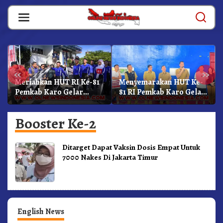
Skip
to
content
«
»
Meriahkan HUT RI Ke-81
Menyemarakan HUT Ke-
Pemkab Karo Gelar
81 RI Pemkab Karo Gelar
Gerak Jalan
Pertandingan Olahraga
Kemerdekaan.!
Booster Ke-2
Ditarget Dapat Vaksin Dosis Empat Untuk
7000 Nakes Di Jakarta Timur
English News