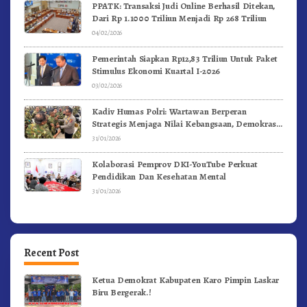
PPATK: Transaksi Judi Online Berhasil Ditekan,
Dari Rp 1.1000 Triliun Menjadi Rp 268 Triliun
04/02/2026
Pemerintah Siapkan Rp12,83 Triliun Untuk Paket
Stimulus Ekonomi Kuartal I-2026
03/02/2026
Kadiv Humas Polri: Wartawan Berperan
Strategis Menjaga Nilai Kebangsaan, Demokrasi,
dan NKRI
31/01/2026
Kolaborasi Pemprov DKI-YouTube Perkuat
Pendidikan Dan Kesehatan Mental
31/01/2026
Recent Post
Ketua Demokrat Kabupaten Karo Pimpin Laskar
Biru Bergerak.!