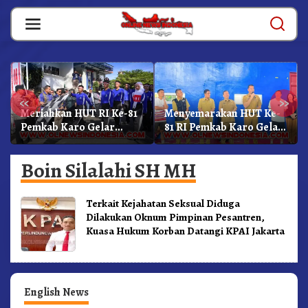
Skip
to
content
«
»
Meriahkan HUT RI Ke-81
Menyemarakan HUT Ke-
Pemkab Karo Gelar
81 RI Pemkab Karo Gelar
Gerak Jalan
Pertandingan Olahraga
Kemerdekaan.!
Boin Silalahi SH MH
Terkait Kejahatan Seksual Diduga
Dilakukan Oknum Pimpinan Pesantren,
Kuasa Hukum Korban Datangi KPAI Jakarta
English News