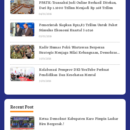
PPATK: Transaksi Judi Online Berhasil Ditekan,
Dari Rp 1.1000 Triliun Menjadi Rp 268 Triliun
04/02/2026
Pemerintah Siapkan Rp12,83 Triliun Untuk Paket
Stimulus Ekonomi Kuartal I-2026
03/02/2026
Kadiv Humas Polri: Wartawan Berperan
Strategis Menjaga Nilai Kebangsaan, Demokrasi,
dan NKRI
31/01/2026
Kolaborasi Pemprov DKI-YouTube Perkuat
Pendidikan Dan Kesehatan Mental
31/01/2026
Recent Post
Ketua Demokrat Kabupaten Karo Pimpin Laskar
Biru Bergerak.!